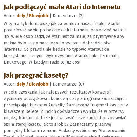
Jak podłączyć małe Atari do Internetu
Autor:
dely / Blowjobb
| Komentarze: (2)
W tym artykule napiszę jak za pomocą naszej `małej` Atarki
posurfować sobie po bezkresach internetu, posiedzieć na ircu
itp. Wiele osób sadzi, że Atari jest za male, za prymitywne aby
można bylo za pomoca jego korzystac z dobrodziejstw
internetu. Co prawda nie bedzie to typowo Atarowskie
korzystanie a jedynie wykorzystanie Ataraka jako terminala
Linuxowego. W kazdym razie to juz cos!
Jak przegrać kasetę?
Autor:
dely / Blowjobb
| Komentarze: (0)
W celu uzyskania, jak nalepszych rezultatów konwersji
wycinamy początkową i końcową ciszę z nagrania zaznaczając i
przeciągając kursor w Audacity. Zaznaczony fragment kasujemy
klawiszem Delete. Z moich doświadczeń wynika, że w przerwy
między blokami dobrze jest wstawić ciszę zamiast pozostawiać
szum starej kasety. Jak to zrobić? Zaznaczamy przerwę
pomiędzy blokami i z menu Audacity wybieramy "Generowanie