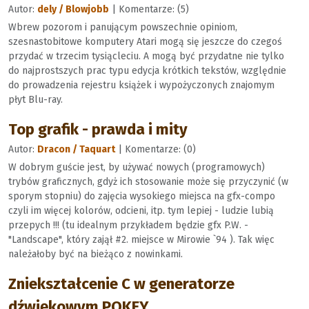
Autor:
dely / Blowjobb
| Komentarze: (5)
Wbrew pozorom i panującym powszechnie opiniom,
szesnastobitowe komputery Atari mogą się jeszcze do czegoś
przydać w trzecim tysiącleciu. A mogą być przydatne nie tylko
do najprostszych prac typu edycja krótkich tekstów, względnie
do prowadzenia rejestru książek i wypożyczonych znajomym
płyt Blu-ray.
Top grafik - prawda i mity
Autor:
Dracon / Taquart
| Komentarze: (0)
W dobrym guście jest, by używać nowych (programowych)
trybów graficznych, gdyż ich stosowanie może się przyczynić (w
sporym stopniu) do zajęcia wysokiego miejsca na gfx-compo
czyli im więcej kolorów, odcieni, itp. tym lepiej - ludzie lubią
przepych !!! (tu idealnym przykładem będzie gfx P.W. -
"Landscape", który zajął #2. miejsce w Mirowie `94 ). Tak więc
należałoby być na bieżąco z nowinkami.
Zniekształcenie C w generatorze
dźwiękowym POKEY