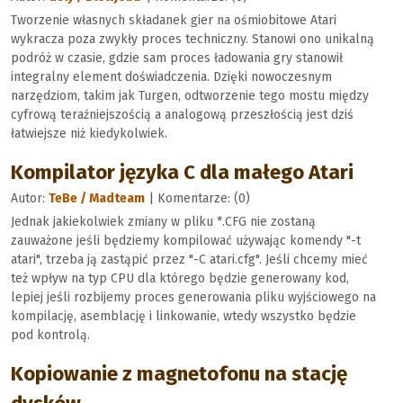
Tworzenie własnych składanek gier na ośmiobitowe Atari
wykracza poza zwykły proces techniczny. Stanowi ono unikalną
podróż w czasie, gdzie sam proces ładowania gry stanowił
integralny element doświadczenia. Dzięki nowoczesnym
narzędziom, takim jak Turgen, odtworzenie tego mostu między
cyfrową teraźniejszością a analogową przeszłością jest dziś
łatwiejsze niż kiedykolwiek.
Kompilator języka C dla małego Atari
Autor:
TeBe / Madteam
| Komentarze: (0)
Jednak jakiekolwiek zmiany w pliku *.CFG nie zostaną
zauważone jeśli będziemy kompilować używając komendy "-t
atari", trzeba ją zastąpić przez "-C atari.cfg". Jeśli chcemy mieć
też wpływ na typ CPU dla którego będzie generowany kod,
lepiej jeśli rozbijemy proces generowania pliku wyjściowego na
kompilację, asemblację i linkowanie, wtedy wszystko będzie
pod kontrolą.
Kopiowanie z magnetofonu na stację