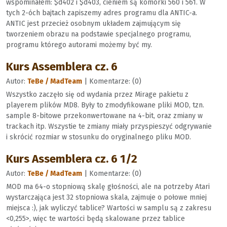
wspominałem: $d402 i $d403, cieniem są komórki 560 i 561. W
tych 2-óch bajtach zapiszemy adres programu dla ANTIC-a.
ANTIC jest przecież osobnym układem zajmującym się
tworzeniem obrazu na podstawie specjalnego programu,
programu którego autorami możemy być my.
Kurs Assemblera cz. 6
Autor:
TeBe / MadTeam
| Komentarze: (0)
Wszystko zaczęło się od wydania przez Mirage pakietu z
playerem plików MD8. Były to zmodyfikowane pliki MOD, tzn.
sample 8-bitowe przekonwertowane na 4-bit, oraz zmiany w
trackach itp. Wszystie te zmiany miały przyspieszyć odgrywanie
i skrócić rozmiar w stosunku do oryginalnego pliku MOD.
Kurs Assemblera cz. 6 1/2
Autor:
TeBe / MadTeam
| Komentarze: (0)
MOD ma 64-o stopniową skalę głośności, ale na potrzeby Atari
wystarczająca jest 32 stopniowa skala, zajmuje o połowe mniej
miejsca :), jak wyliczyć tablice? Wartości w samplu są z zakresu
<0,255>, więc te wartości będą skalowane przez tablice