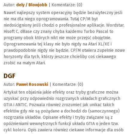
Autor:
dely / Blowjobb
| Komentarze: (0)
Nawet najlepszy system operacyjny będzie bezużyteczny jeśli
nie ma dla niego oprogramowania. Tutaj CP/M był
niedościgniony jeśli chodzi o profesjonalne aplikacje. Wordstar,
Hisoft C, dBase czy znany chyba każdemu Turbo Pascal to
programy obok których nikt nie może przejść obojętnie.
Oprogramowania tej klasy nie było nigdy na Atari XL/XE i
prawdopodobnie nigdy nie będzie. CP/M otwiera zupełnie nowe
horyzonty dla tych, którzy jeszcze chcieliby coś ciekawego
zrobić na małym Atari.
DGF
Autor:
Paweł Rosowski
| Komentarze: (0)
Artykuł ten objaśnia jakie efekty oraz tryby graficzne można
uzyskać przy odpowiednio rozgrzanych układach graficznych
GTIA i ANTIC. Pozwala również zrozumieć jak unikać takich
efektów gdy nie są pożądane a dochodzi do (samoczynnego)
rozgrzania układów. Opisane efekty i tryby związane są z
opóźnieniami wewnętrznych funkcji układu GTIA o jeden tzw.
cykl koloru. Opis zawiera również ciekawe informacje dla osób