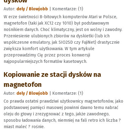
dysków
Autor:
dely / Blowjobb
| Komentarze: (1)
W erze świetności 8-bitowych komputerów Atari w Polsce,
magnetofon (taki jak XC12 czy 1010) był podstawowym
nośnikiem danych. Choć klimatyczny, jest on wolny i zawodny.
Przeniesienie ulubionych zbiorów na dyskietki (lub ich
współczesne emulatory, jak SIO2SD czy FujiNet) drastycznie
zwiększa komfort użytkowania. W tym artykule
przeprowadzimy Cię przez proces konwersji
najpopularniejszych formatów kasetowych.
Kopiowanie ze stacji dysków na
magnetofon
Autor:
dely / Blowjobb
| Komentarze: (1)
Co prawda ostatni prawdziwi użytkownicy magnetofonów, jako
podstawowej pamięci masowej powinni dawno temu nabrać
oleju do głowy i zrezygnować z tego, jakże zawodnego,
sposobu ładowania danych, niemniej na fali retro ich liczba ?
miast maleć ? rośnie.