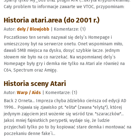
Sparty tylko My_Dos oraz plugin ATR (...ukryta kryptoreklama).
Cały problem to informacje zawarte we VTOC, przypominam:
Historia atari.area (do 2001 r.)
Autor:
dely / Blowjobb
| Komentarze: (1)
Poczatkowo ten serwis nazywał się dely`s Homepage i
umieszczony był na serwerze onetu. Onet wspominam miło,
dawali 5MB miejsca na dysku, dosyć szybkie łacze. Jednym
słowem nie było na co narzekać. Na wspomnianej dely`s
Homepage były gry i demka nie tylko na Atari ale również na
C64, Spectrum oraz Amigę.
Historia sceny Atari
Autor:
Warp / Aids
| Komentarze: (1)
Back 2 Orneta... Impreza chyba ździebko cieńsza od edycji AD
1996... Pojawia się zjawisko pt. "elita" (zwana "elytą"), której
jedynym zajęciem jest wożenie się wśród tzw. "szaraczków"...
Jakoś mniej fajniutkich perypetii, wydaje się, że ludzie
przyjechali tylko po to by kopiować stare demka i montować na
poczekaniu denne fake`i...