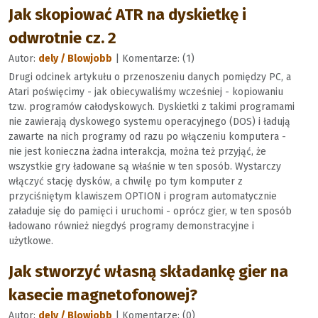
Jak skopiować ATR na dyskietkę i
odwrotnie cz. 2
Autor:
dely / Blowjobb
| Komentarze: (1)
Drugi odcinek artykułu o przenoszeniu danych pomiędzy PC, a
Atari poświęcimy - jak obiecywaliśmy wcześniej - kopiowaniu
tzw. programów całodyskowych. Dyskietki z takimi programami
nie zawierają dyskowego systemu operacyjnego (DOS) i ładują
zawarte na nich programy od razu po włączeniu komputera -
nie jest konieczna żadna interakcja, można też przyjąć, że
wszystkie gry ładowane są właśnie w ten sposób. Wystarczy
włączyć stację dysków, a chwilę po tym komputer z
przyciśniętym klawiszem OPTION i program automatycznie
załaduje się do pamięci i uruchomi - oprócz gier, w ten sposób
ładowano również niegdyś programy demonstracyjne i
użytkowe.
Jak stworzyć własną składankę gier na
kasecie magnetofonowej?
Autor:
dely / Blowjobb
| Komentarze: (0)