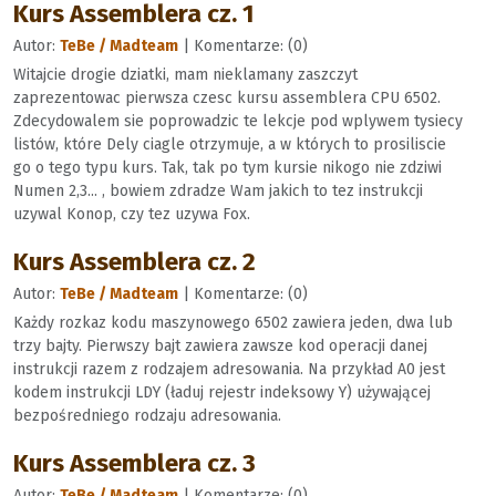
Kurs Assemblera cz. 1
Autor:
TeBe / Madteam
| Komentarze: (0)
Witajcie drogie dziatki, mam nieklamany zaszczyt
zaprezentowac pierwsza czesc kursu assemblera CPU 6502.
Zdecydowalem sie poprowadzic te lekcje pod wplywem tysiecy
listów, które Dely ciagle otrzymuje, a w których to prosiliscie
go o tego typu kurs. Tak, tak po tym kursie nikogo nie zdziwi
Numen 2,3... , bowiem zdradze Wam jakich to tez instrukcji
uzywal Konop, czy tez uzywa Fox.
Kurs Assemblera cz. 2
Autor:
TeBe / Madteam
| Komentarze: (0)
Każdy rozkaz kodu maszynowego 6502 zawiera jeden, dwa lub
trzy bajty. Pierwszy bajt zawiera zawsze kod operacji danej
instrukcji razem z rodzajem adresowania. Na przykład A0 jest
kodem instrukcji LDY (ładuj rejestr indeksowy Y) używającej
bezpośredniego rodzaju adresowania.
Kurs Assemblera cz. 3
Autor:
TeBe / Madteam
| Komentarze: (0)