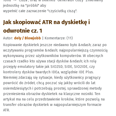
Tonu" -> "Cisza", oraz w okienku "Generator ciszy" zmieniamy
jednostkę na "próbki" aby
wypełnić całe zaznaczenie "czyściutką ciszą".
Jak skopiować ATR na dyskietkę i
odwrotnie cz. 1
Autor:
dely / Blowjobb
| Komentarze: (11)
Kopiowanie dyskietek jeszcze niedawno było &ndash; zaraz po
wczytywaniu programów &ndash; najpopularniejszą czynnością
wykonywaną przez użytkowników komputerów. W obecnych
czasach rzadko kto używa stacji dysków &ndash; ich rolę
przejęły emulatory takie jak SIO2SD, SIDE, SIO2IDE, czy
kontrolery dysków twardych IDEa, względnie IDE Plus.
Niemniej zdarzają się sytuacje, kiedy użytkownicy pragnący
powrócić do źródeł, chcą poczuć się jakby wrócili do lat
osiemdziesiątych i potrzebują prostej, sprawdzonej metody
przeniesienia obrazów dyskietek na klasyczne nośniki. Ten
artykuł ma na celu przedstawienie kroków, które pozwolą na
transfer obrazów dyskietek w najpopularniejszym formacie
ATR.