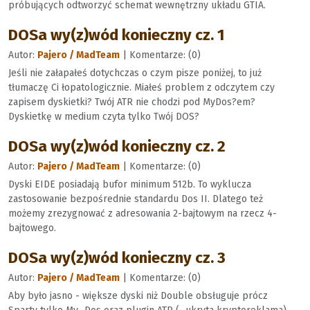
próbujących odtworzyć schemat wewnętrzny układu GTIA.
DOSa wy(z)wód konieczny cz. 1
Autor:
Pajero / MadTeam
| Komentarze: (0)
Jeśli nie załapałeś dotychczas o czym pisze poniżej, to już
tłumaczę Ci łopatologicznie. Miałeś problem z odczytem czy
zapisem dyskietki? Twój ATR nie chodzi pod MyDos?em?
Dyskietkę w medium czyta tylko Twój DOS?
DOSa wy(z)wód konieczny cz. 2
Autor:
Pajero / MadTeam
| Komentarze: (0)
Dyski EIDE posiadają bufor minimum 512b. To wyklucza
zastosowanie bezpośrednie standardu Dos II. Dlatego też
możemy zrezygnować z adresowania 2-bajtowym na rzecz 4-
bajtowego.
DOSa wy(z)wód konieczny cz. 3
Autor:
Pajero / MadTeam
| Komentarze: (0)
Aby było jasno - większe dyski niż Double obsługuje prócz