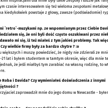
imi inspiracjami dla mnie były takie zespoły i ludzie jak Ta
 tym czasie interesowałem się też wieloma zespołami metalow
yka kiedykolwiek powstaje z głowy, zawsze (podświadomie) ry
mi `retro`-muzykami np. ze wspomnianym przez Ciebie Dav
ziałem się, że oni byli dość często oszukiwani przez nie
awało mi się, iż też miałeś z tym jakieś problemy. Tak więc
zy wielkie firmy były za bardzo chytre ? :o
u większych i muszę powiedzieć, że nigdy nie zdzierali ze mni
15-21 lat i byłem studentem w tamtym okresie, więc dla mnie t
dnak, że jeśli miałbyś tym zarabiać na własną rodzinę, to w
re.
cie Roba i Davida? Czy wymieniałeś doświadczenia z innymi
jętności ?
rzyjaciel zaprowadził mnie do jego domu w Newcastle - był