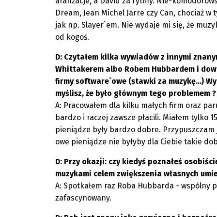
aranżacje, a David za rytmy. Nie-komodorowsk
Dream, Jean Michel Jarre czy Can, chociaż w
jak np. Slayer`em. Nie wydaje mi się, że muz
od kogoś.
D: Czytałem kilka wywiadów z innymi znany
Whittakerem albo Robem Hubbardem i dowied
firmy software`owe (stawki za muzykę...) Wyd
myślisz, że było głównym tego problemem ? C
A: Pracowałem dla kilku małych firm oraz par
bardzo i raczej zawsze płacili. Miałem tylko 
pieniądze były bardzo dobre. Przypuszczam je
owe pieniądze nie byłyby dla Ciebie takie dob
D: Przy okazji: czy kiedyś poznałeś osobiś
muzykami celem zwiększenia własnych umie
A: Spotkałem raz Roba Hubbarda - wspólny p
zafascynowany.