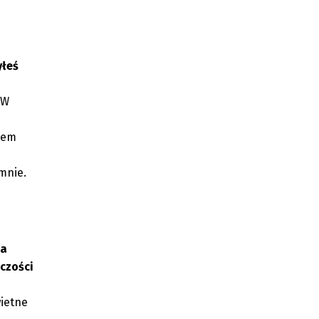
yłeś
 W
kiem
mnie.
ja
czości
wietne