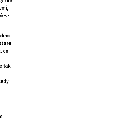
ngerine
ymi,
piesz
idem
które
, co
e tak
e
tedy
em