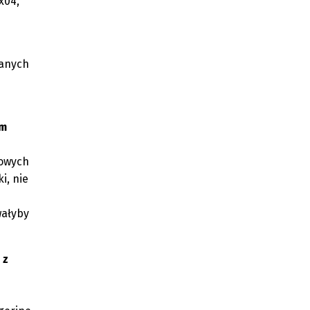
x04,
danych
em
kowych
i, nie
wałyby
 z