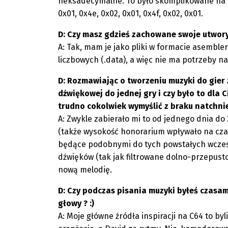
heksadecymalne. To było skomplikowane na po
0x01, 0x4e, 0x02, 0x01, 0x4f, 0x02, 0x01.
D: Czy masz gdzieś zachowane swoje utwory z
A: Tak, mam je jako pliki w formacie asemble
liczbowych (.data), a więc nie ma potrzeby na 
D: Rozmawiając o tworzeniu muzyki do gier
dźwiękowej do jednej gry i czy było to dla 
trudno cokolwiek wymyślić z braku natchnieni
A: Zwykle zabierało mi to od jednego dnia do
(także wysokość honorarium wpływało na czas
będące podobnymi do tych powstałych wcześ
dźwięków (tak jak filtrowane dolno-przepust
nową melodię.
D: Czy podczas pisania muzyki byłeś czasam
głowy ? :)
A: Moje główne źródła inspiracji na C64 to b