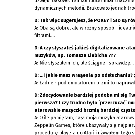
dźwięki basowe. Ten komputer miał znacznie c
dynamicznych melodii. Brakowało jednak troc
D: Tak więc sugerujesz, że POKEY i SID są r
A: Oba są dobre, ale w różny sposób - idealni
filtrami....
D: A czy słyszałeś jakieś digitalizowane at
muzyków, np. Tomasza Liebicha ???
A: Nie słyszalem ich, ale ściągne i sprawdzę...
D: ...i jakie masz wraąenia po odsłuchaniu? ;
A: Ładne - pod emulatorem brzmi to napraw
D: Zdecydowanie bardziej podoba mi się Two
pierwsza? I czy trudno było `przerzucać` 
atarowskie muzyczki brzmią bardziej czysto,
A: O ile pamiętam, cała moja muzyka atarows
Zeppelin Games, które ukazywały się najpier
procedurę playera do Atari i używałem tego 