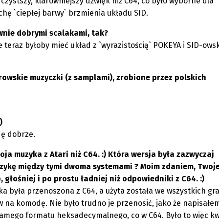
zystszy, klarowniejszy dźwięk niż C64, co było wyborne dla
hę `ciepłej barwy` brzmienia układu SID.
ównie dobrymi scalakami, tak?
e teraz byłoby mieć układ z `wyrazistością` POKEYA i SID-ows
arowskie muzyczki (z samplami), zrobione przez polskich
)
dę dobrze.
ja muzyka z Atari niż C64. :) Która wersja była zazwyczaj
muzykę między tymi dwoma systemami ? Moim zdaniem, Twoj
 głośniej i po prostu ładniej niż odpowiedniki z C64. :)
ka była przenoszona z C64, a użyta została we wszystkich gr
w na komodę. Nie było trudno je przenosić, jako że napisałe
samego formatu heksadecymalnego, co w C64. Było to więc kw