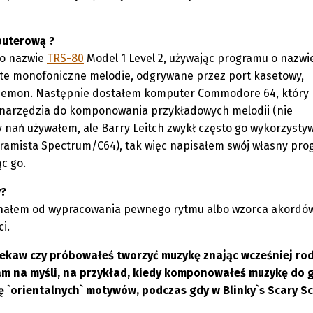
puterową ?
 o nazwie
TRS-80
Model 1 Level 2, używając programu o nazwi
te monofoniczne melodie, odgrywane przez port kasetowy,
demon. Następnie dostałem komputer Commodore 64, który 
o narzędzia do komponowania przykładowych melodii (nie
nań używałem, ale Barry Leitch zwykł często go wykorzystyw
ramista Spectrum/C64), tak więc napisałem swój własny pr
c go.
y?
zynałem od wypracowania pewnego rytmu albo wzorca akordó
i.
ciekaw czy próbowałeś tworzyć muzykę znając wcześniej ro
am na myśli, na przykład, kiedy komponowałeś muzykę do 
`orientalnych` motywów, podczas gdy w Blinky`s Scary S