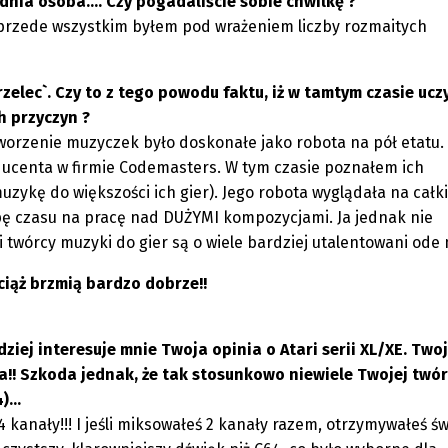
dnia osoba.... Czy pogadaliście sobie chwilkę ?
o; przede wszystkim byłem pod wrażeniem liczby rozmaitych
rzelec`. Czy to z tego powodu faktu, iż w tamtym czasie ucz
ch przyczyn ?
tworzenie muzyczek było doskonałe jako robota na pół etatu.
ucenta w firmie Codemasters. W tym czasie poznałem ich
uzykę do większości ich gier). Jego robota wyglądała na cał
kupę czasu na pracę nad DUŻYMI kompozycjami. Ja jednak nie
i twórcy muzyki do gier są o wiele bardziej utalentowani ode 
ciąż brzmią bardzo dobrze!!
dziej interesuje mnie Twoja opinia o Atari serii XL/XE. Two
a!! Szkoda jednak, że tak stosunkowo niewiele Twojej twór
...
 kanały!!! I jeśli miksowałeś 2 kanały razem, otrzymywałeś ś