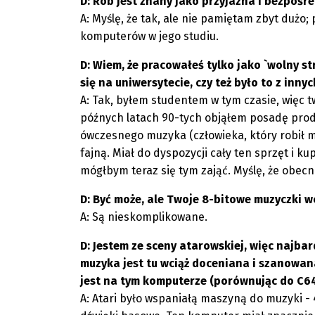
D: Rob jest znany jako przyjazna i bezpośre
A: Myślę, że tak, ale nie pamiętam zbyt duż
komputerów w jego studiu.
D: Wiem, że pracowałeś tylko jako `wolny st
się na uniwersytecie, czy też było to z inny
A: Tak, byłem studentem w tym czasie, więc 
późnych latach 90-tych objąłem posadę prod
ówczesnego muzyka (człowieka, który robił m
fajną. Miał do dyspozycji cały ten sprzęt i 
mógłbym teraz się tym zająć. Myślę, że obecn
D: Być może, ale Twoje 8-bitowe muzyczki w
A: Są nieskomplikowane.
D: Jestem ze sceny atarowskiej, więc najbar
muzyka jest tu wciąż doceniana i szanowan
jest na tym komputerze (porównując do C64)
A: Atari było wspaniałą maszyną do muzyki - 4