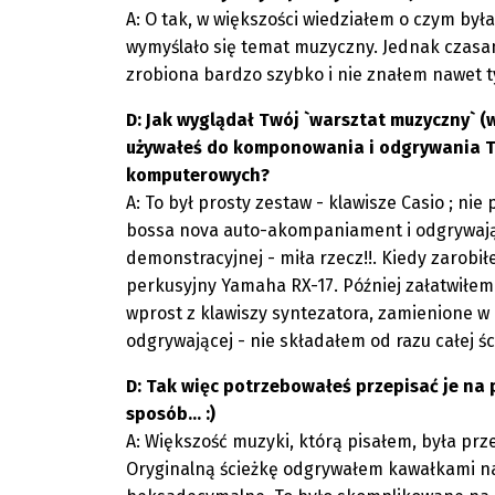
A: O tak, w większości wiedziałem o czym była
wymyślało się temat muzyczny. Jednak czasa
zrobiona bardzo szybko i nie znałem nawet ty
D: Jak wyglądał Twój `warsztat muzyczny` 
używałeś do komponowania i odgrywania Tw
komputerowych?
A: To był prosty zestaw - klawisze Casio ; ni
bossa nova auto-akompaniament i odgrywając
demonstracyjnej - miła rzecz!!. Kiedy zarobi
perkusyjny Yamaha RX-17. Później załatwiłem
wprost z klawiszy syntezatora, zamienione 
odgrywającej - nie składałem od razu całej śc
D: Tak więc potrzebowałeś przepisać je na 
sposób... :)
A: Większość muzyki, którą pisałem, była prz
Oryginalną ścieżkę odgrywałem kawałkami na