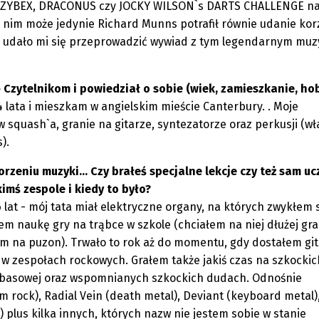
ak ZYBEX, DRACONUS czy JOCKY WILSON`s DARTS CHALLENGE n
d nim może jedynie Richard Munns potrafił równie udanie kor
ch udało mi się przeprowadzić wywiad z tym legendarnym muz
 Czytelnikom i powiedział o sobie (wiek, zamieszkanie, hobb
lata i mieszkam w angielskim mieście Canterbury. . Moje
w squash`a, granie na gitarze, syntezatorze oraz perkusji (wł
).
rzeniu muzyki... Czy brałeś specjalne lekcje czy też sam uc
mś zespole i kiedy to było?
lat - mój tata miał elektryczne organy, na których zwykłem 
m naukę gry na trąbce w szkole (chciałem na niej dłużej grać
em na puzon). Trwało to rok aż do momentu, gdy dostałem gi
 w zespołach rockowych. Grałem także jakiś czas na szkockic
ze basowej oraz wspomnianych szkockich dudach. Odnośnie
m rock), Radial Vein (death metal), Deviant (keyboard metal)
plus kilka innych, których nazw nie jestem sobie w stanie