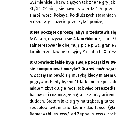
wyśmienicie ubarwiających tak znane gry j
XL/XE. Ośmielę się nawet stwierdzić, że prze
z możliwości Pokeya. Po dłuższych starania
a rezultaty możecie przeczytać poniżej...
D: Na początek proszę, abyś przedstawił się
A: Witam, nazywam się Adam Gilmore, mam 34 
zainteresowania obejmują picie piwa, granie 
kupiłem zestaw perkusyjny Yamaha DTXpress
D: Opowiedz jakie były Twoje początki w two
się komponować muzykę? Grałeś może w jaki
A: Zacząłem bawić się muzyką kiedy miałem 6 
pogrywać. Kiedy byłem 11-latkiem, rozpocząłe
miałem zbyt długie ręce, tak więc przeszedł
basową - i rozpocząłem granie z przyjaciółmi
dudach. Brałem lekcje gry na trąbce, gitar
zespołów, byłem członkiem kilku: Teaser (gla
Remedy (blues-owy/Led Zeppelin-owski rock) 