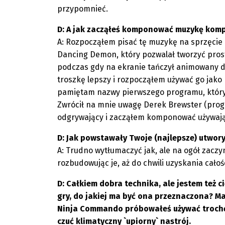
przypomnieć.
D: A jak zacząłeś komponować muzykę kom
A: Rozpocząłem pisać tę muzykę na sprzęcie
Dancing Demon, który pozwalał tworzyć pros
podczas gdy na ekranie tańczył animowany 
troszkę lepszy i rozpocząłem używać go jak
pamiętam nazwy pierwszego programu, który 
Zwrócił na mnie uwagę Derek Brewster (prog
odgrywający i zacząłem komponować używają
D: Jak powstawały Twoje (najlepsze) utwor
A: Trudno wytłumaczyć jak, ale na ogół zac
rozbudowując je, aż do chwili uzyskania całośc
D: Całkiem dobra technika, ale jestem też 
gry, do jakiej ma być ona przeznaczona? M
Ninja Commando próbowałeś używać trochę 
czuć klimatyczny `upiorny` nastrój.