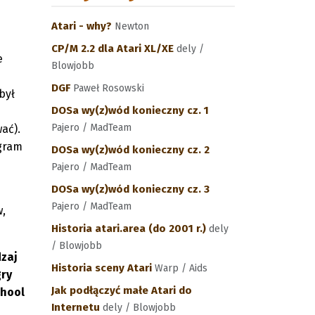
Atari - why?
Newton
CP/M 2.2 dla Atari XL/XE
dely /
e
Blowjobb
DGF
Paweł Rosowski
był
DOSa wy(z)wód konieczny cz. 1
Pajero / MadTeam
ać).
ogram
DOSa wy(z)wód konieczny cz. 2
Pajero / MadTeam
DOSa wy(z)wód konieczny cz. 3
Pajero / MadTeam
w,
Historia atari.area (do 2001 r.)
dely
/ Blowjobb
dzaj
Historia sceny Atari
Warp / Aids
gry
Jak podłączyć małe Atari do
chool
Internetu
dely / Blowjobb