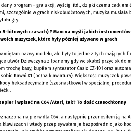
 dany program - gra akcji, wyścigi itd., dzięki czemu całkiem 
mi, szczególnie w grach niskobudżetowych, muzyka musiała 
tułu gry.
(w 8-bitowych czasach) ? Mam na myśli jakich instrumentów
oich muzyczek, które były później używane w grach
e pamiętam nazwy modelu, ale były to jedne z tych mających f
e utwór Dziewczyna z Ipanemy gdy wciskałeś przycisk do m
łem trochę kasy, kupiłem syntezator Casio CZ-101 oraz automa
 sobie Kawai K1 (pełna klawiatura). Większość muzyczek pow
w kody heksadecymalne (szesnastkowe) w specjalnej procedu
ieżki.
papier i wpisać na C64/Atari, tak? To dość czasochłonny
eznaczona najpierw dla C64, a następnie przenosiłem ją na At
 klawiszach i wtedy przepisywałem je bezpośrednio jako ko