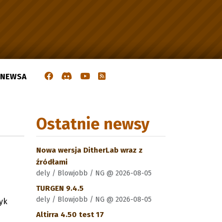
J NEWSA
Ostatnie newsy
Nowa wersja DitherLab wraz z
źródłami
dely / Blowjobb / NG @ 2026-08-05
TURGEN 9.4.5
dely / Blowjobb / NG @ 2026-08-05
yk
Altirra 4.50 test 17