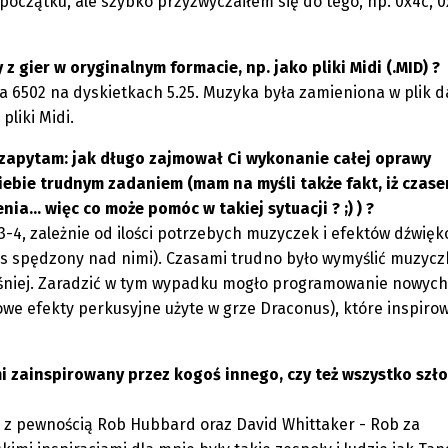
czątku, ale szybko przyzwyczaiłem się do tego, np. 0x4c, 0
 gier w oryginalnym formacie, np. jako pliki Midi (.MID) ?
ra 6502 na dyskietkach 5.25. Muzyka była zamieniona w plik 
pliki Midi.
 zapytam: jak długo zajmował Ci wykonanie całej oprawy
Ciebie trudnym zadaniem (mam na myśli także fakt, iż czas
a... więc co może pomóc w takiej sytuacji ? ;) ) ?
 3-4, zależnie od ilości potrzebych muzyczek i efektów dźwię
 spędzony nad nimi). Czasami trudno było wymyślić muzyczk
niej. Zaradzić w tym wypadku mogło programowanie nowych
owe efekty perkusyjne użyte w grze Draconus), które inspiro
i zainspirowany przez kogoś innego, czy też wszystko szło
yli z pewnością Rob Hubbard oraz David Whittaker - Rob za