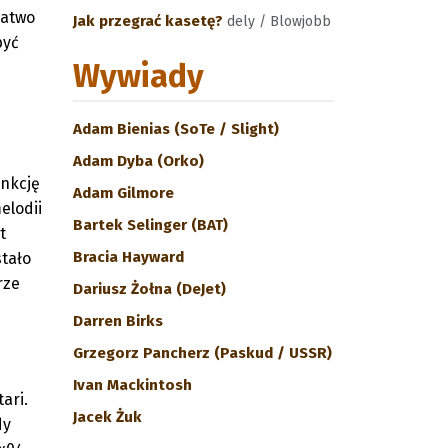
łatwo
Jak przegrać kasetę?
dely / Blowjobb
być
Wywiady
Adam Bienias (SoTe / Slight)
Adam Dyba (Orko)
unkcję
Adam Gilmore
elodii
Bartek Selinger (BAT)
t
Bracia Hayward
stało
rze
Dariusz Żołna (DeJet)
Darren Birks
Grzegorz Pancherz (Paskud / USSR)
Ivan Mackintosh
ari.
Jacek Żuk
dy