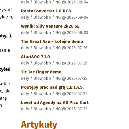
a
dely / Blowjobb / NG @ 2026-08-04
zystać
RastaConverter 1.0 RC8
ykiem,
dely / Blowjobb / NG @ 2026-08-04
Wyniki Silly Venture 2k26 SE
dely / Blowjobb / NG @ 2026-08-03
y...).
The Great Axe - kolejne demo
dely / Blowjobb / NG @ 2026-07-26
aśnie
Atari800 7.1.0
dely / Blowjobb / NG @ 2026-07-25
zyłeś
Tic Tac Finger demo
dely / Blowjobb / NG @ 2026-07-25
sobie
Postępy prac nad grą C.E.T.A.S.
, ale
dely / Blowjobb / NG @ 2026-07-24
tarę
Level od Agendy na A8 Pico Cart
h
dely / Blowjobb / NG @ 2026-07-22
,
Artykuły