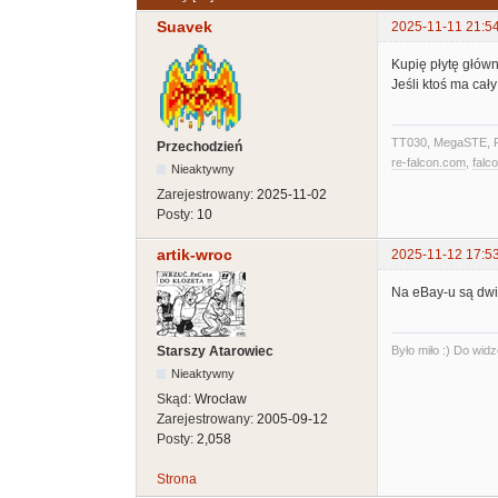
Suavek
2025-11-11 21:5
Kupię płytę główn
Jeśli ktoś ma cał
TT030, MegaSTE, F
Przechodzień
re-falcon.com
,
falc
Nieaktywny
Zarejestrowany:
2025-11-02
Posty:
10
artik-wroc
2025-11-12 17:5
Na eBay-u są dwie
Było miło :) Do widz
Starszy Atarowiec
Nieaktywny
Skąd:
Wrocław
Zarejestrowany:
2005-09-12
Posty:
2,058
Strona