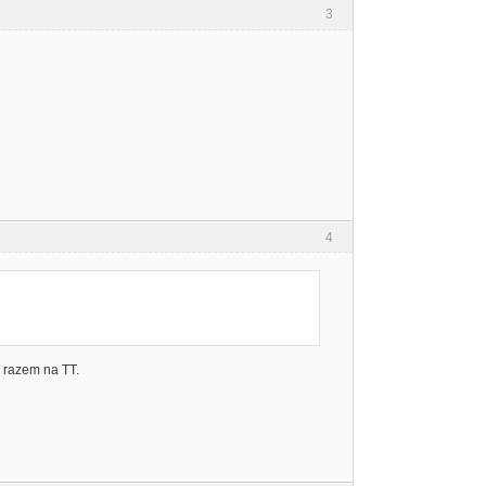
3
4
m razem na TT.