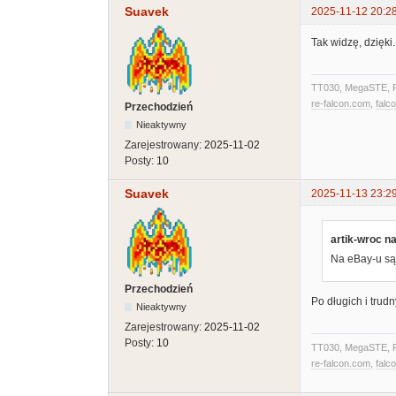
Suavek
2025-11-12 20:2
Tak widzę, dzięki
TT030, MegaSTE, F
re-falcon.com
,
falc
Przechodzień
Nieaktywny
Zarejestrowany:
2025-11-02
Posty:
10
Suavek
2025-11-13 23:2
artik-wroc na
Na eBay-u są 
Przechodzień
Po długich i trud
Nieaktywny
Zarejestrowany:
2025-11-02
Posty:
10
TT030, MegaSTE, F
re-falcon.com
,
falc