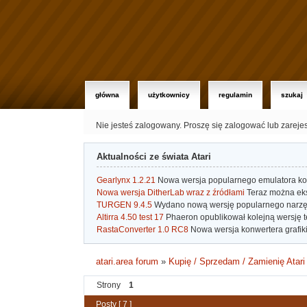
główna
użytkownicy
regulamin
szukaj
Nie jesteś zalogowany.
Proszę się zalogować lub zareje
Aktualności ze świata Atari
Gearlynx 1.2.21
Nowa wersja popularnego emulatora kons
Nowa wersja DitherLab wraz z źródłami
Teraz można eks
TURGEN 9.4.5
Wydano nową wersję popularnego narzę
Altirra 4.50 test 17
Phaeron opublikował kolejną wersję t
RastaConverter 1.0 RC8
Nowa wersja konwertera grafiki 
atari.area forum
»
Kupię / Sprzedam / Zamienię Atari
Strony
1
Posty [ 7 ]