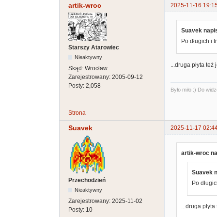
artik-wroc
2025-11-16 19:1
Suavek napis
Po długich i 
Starszy Atarowiec
Nieaktywny
...druga płyta też 
Skąd:
Wrocław
Zarejestrowany:
2005-09-12
Posty:
2,058
Było miło :) Do widz
Strona
Suavek
2025-11-17 02:4
artik-wroc na
Suavek n
Przechodzień
Po długic
Nieaktywny
Zarejestrowany:
2025-11-02
...druga płyta
Posty:
10