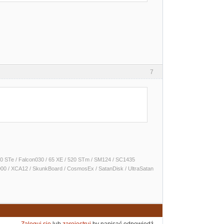
7
 1040 STe / Falcon030 / 65 XE / 520 STm / SM124 / SC1435
000 / XCA12 / SkunkBoard / CosmosEx / SatanDisk / UltraSatan