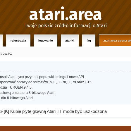
atari.area
Twoje polskie źródło informacji o Atari
rejestracja
logowanie
atariki
faq
atari.area strona g
strować.
oli Atari Lynx przynosi poprawki timingu i nowe API.
portować obrazy do formatów .MIC, .GR8, .GR9 oraz G15.
dzia TURGEN 9.4.5.
estową emulatora 8-bitowego Atari.
dla 8-bitowego Atari.
»
[K] Kupię płytę główną Atari TT mode być uszkodzona