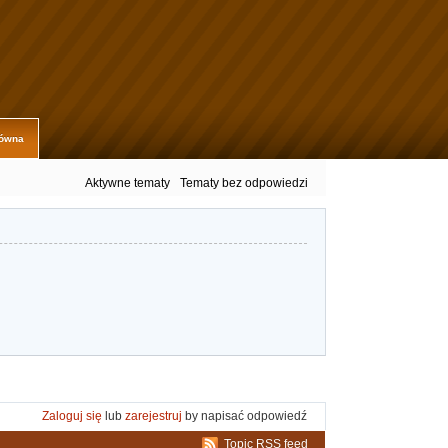
łówna
Aktywne tematy
Tematy bez odpowiedzi
Zaloguj się
lub
zarejestruj
by napisać odpowiedź
Topic RSS feed