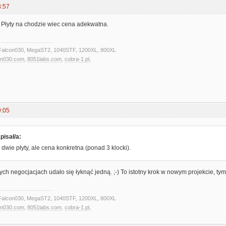
8:57
. Płyty na chodzie wiec cena adekwatna.
alcon030, MegaST2, 1040STF, 1200XL, 800XL
on030.com
,
8051labs.com
,
cobra-1.pl
,
9:05
pisał/a:
dwie płyty, ale cena konkretna (ponad 3 klocki).
nych negocjacjach udało się łyknąć jedną. ;-) To istotny krok w nowym projekcie, ty
alcon030, MegaST2, 1040STF, 1200XL, 800XL
on030.com
,
8051labs.com
,
cobra-1.pl
,