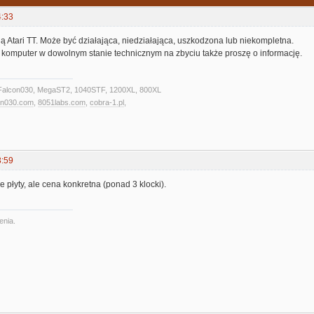
4:33
ą Atari TT. Może być działająca, niedziałająca, uszkodzona lub niekompletna.
y komputer w dowolnym stanie technicznym na zbyciu także proszę o informację.
alcon030, MegaST2, 1040STF, 1200XL, 800XL
on030.com
,
8051labs.com
,
cobra-1.pl
,
3:59
 płyty, ale cena konkretna (ponad 3 klocki).
enia.