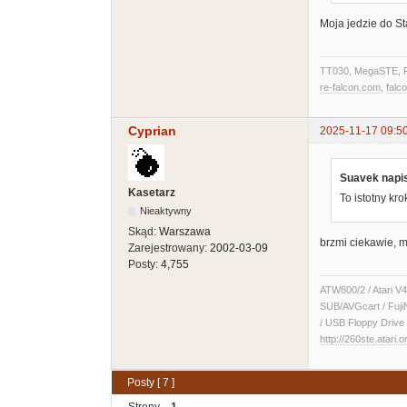
Moja jedzie do S
TT030, MegaSTE, F
re-falcon.com
,
falc
Cyprian
2025-11-17 09:5
Suavek napis
Kasetarz
To istotny kr
Nieaktywny
Skąd:
Warszawa
brzmi ciekawie, 
Zarejestrowany:
2002-03-09
Posty:
4,755
ATW800/2 / Atari V4
SUB/AVGcart / Fuji
/ USB Floppy Drive 
http://260ste.atari.o
Posty [ 7 ]