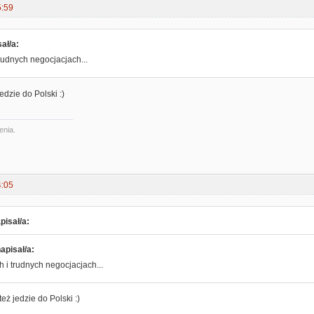
5:59
ał/a:
trudnych negocjacjach...
jedzie do Polski :)
enia.
4:05
pisał/a:
apisał/a:
h i trudnych negocjacjach...
 też jedzie do Polski :)