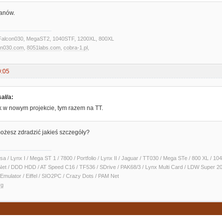
tanów.
alcon030, MegaST2, 1040STF, 1200XL, 800XL
on030.com
,
8051labs.com
,
cobra-1.pl
,
0:05
ał/a:
ok w nowym projekcie, tym razem na TT.
możesz zdradzić jakieś szczegóły?
sa / Lynx I / Mega ST 1 / 7800 / Portfolio / Lynx II / Jaguar / TT030 / Mega STe / 800 XL /
Net / DDD HDD / AT Speed C16 / TF536 / SDrive / PAK68/3 / Lynx Multi Card / LDW Super 2
Emulator / Eiffel / SIO2PC / Crazy Dots / PAM Net
rg