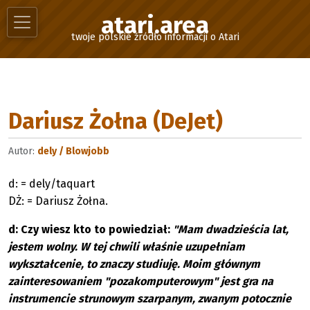
atari.area
twoje polskie źródło informacji o Atari
Dariusz Żołna (DeJet)
Autor:
dely / Blowjobb
d: = dely/taquart
DŻ: = Dariusz Żołna.
d: Czy wiesz kto to powiedział:
"Mam dwadzieścia lat,
jestem wolny. W tej chwili właśnie uzupełniam
wykształcenie, to znaczy studiuję. Moim głównym
zainteresowaniem "pozakomputerowym" jest gra na
instrumencie strunowym szarpanym, zwanym potocznie