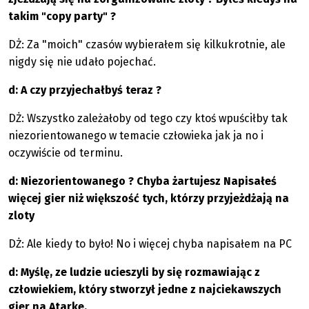
takim "copy party" ?
DŻ: Za "moich" czasów wybierałem się kilkukrotnie, ale
nigdy się nie udało pojechać.
d: A czy przyjechałbyś teraz ?
DŻ: Wszystko zależałoby od tego czy ktoś wpuściłby tak
niezorientowanego w temacie człowieka jak ja no i
oczywiście od terminu.
d: Niezorientowanego ? Chyba żartujesz Napisałeś
więcej gier niż większość tych, którzy przyjeżdżają na
zloty
DŻ: Ale kiedy to było! No i więcej chyba napisałem na PC
d: Myślę, ze ludzie ucieszyli by się rozmawiając z
człowiekiem, który stworzył jedne z najciekawszych
gier na Atarke.