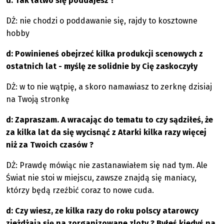
d: Tak łatwo się poddajesz ?
DŻ: nie chodzi o poddawanie się, rajdy to kosztowne
hobby
d: Powinieneś obejrzeć kilka produkcji scenowych z
ostatnich lat - myślę ze solidnie by Cię zaskoczyły
DŻ: w to nie wątpię, a skoro namawiasz to zerknę dzisiaj
na Twoją stronkę
d: Zapraszam. A wracając do tematu to czy sądziłeś, że
za kilka lat da się wycisnąć z Atarki kilka razy więcej
niż za Twoich czasów ?
DŻ: Prawdę mówiąc nie zastanawiałem się nad tym. Ale
Świat nie stoi w miejscu, zawsze znajdą się maniacy,
którzy będą rzeźbić coraz to nowe cuda.
d: Czy wiesz, ze kilka razy do roku polscy atarowcy
zjeżdżają się na zorganizowane zloty ? Byłeś kiedyś na