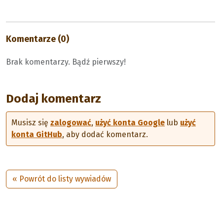
Komentarze (0)
Brak komentarzy. Bądź pierwszy!
Dodaj komentarz
Musisz się
zalogować
,
użyć konta Google
lub
użyć
konta GitHub
, aby dodać komentarz.
« Powrót do listy wywiadów