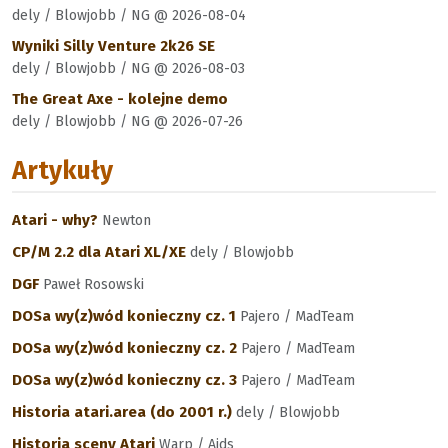
dely / Blowjobb / NG @ 2026-08-04
Wyniki Silly Venture 2k26 SE
dely / Blowjobb / NG @ 2026-08-03
The Great Axe - kolejne demo
dely / Blowjobb / NG @ 2026-07-26
Artykuły
Atari - why?
Newton
CP/M 2.2 dla Atari XL/XE
dely / Blowjobb
DGF
Paweł Rosowski
DOSa wy(z)wód konieczny cz. 1
Pajero / MadTeam
DOSa wy(z)wód konieczny cz. 2
Pajero / MadTeam
DOSa wy(z)wód konieczny cz. 3
Pajero / MadTeam
Historia atari.area (do 2001 r.)
dely / Blowjobb
Historia sceny Atari
Warp / Aids