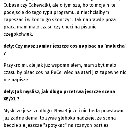
Cubase czy Cakewalk), ale o tym sza, bo to moje n-te
podejscie do tego typu programu, a niechcialbym
zapeszac i w koncu go skonczyc. Tak naprawde poza
praca mam malo czasu czy checi na pisanie
czegokolwiek.
dely: Czy masz zamiar jeszcze cos napisac na `malucha`
?
Przykro mi, ale jak juz wspomnialem, mam zbyt malo
czasu by pisac cos na PeCe, wiec na atari juz zapewne nic
nie napisze.
dely: Jak myslisz, jak dlugo przetrwa jeszcze scena
XE/XL ?
Mysle ze jeszcze dlugo. Nawet jezeli nie beda powstawac
juz zadne dema, to zywie gleboka nadzieje, ze scena
bedzie sie jeszcze "spotykac" na roznych parties