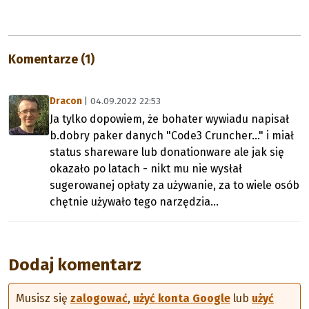
Komentarze (1)
Dracon
| 04.09.2022 22:53
Ja tylko dopowiem, że bohater wywiadu napisał
b.dobry paker danych "Code3 Cruncher..." i miał
status shareware lub donationware ale jak się
okazało po latach - nikt mu nie wysłał
sugerowanej opłaty za używanie, za to wiele osób
chętnie używało tego narzędzia...
Dodaj komentarz
Musisz się
zalogować
,
użyć konta Google
lub
użyć