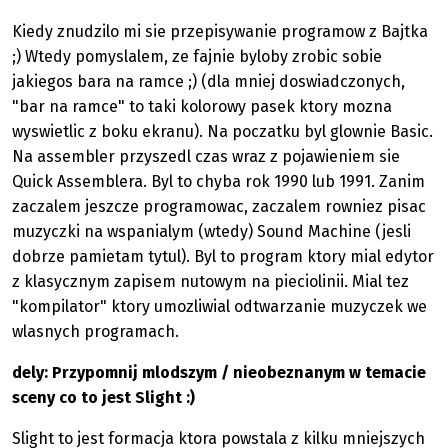
Kiedy znudzilo mi sie przepisywanie programow z Bajtka
;) Wtedy pomyslalem, ze fajnie byloby zrobic sobie
jakiegos bara na ramce ;) (dla mniej doswiadczonych,
"bar na ramce" to taki kolorowy pasek ktory mozna
wyswietlic z boku ekranu). Na poczatku byl glownie Basic.
Na assembler przyszedl czas wraz z pojawieniem sie
Quick Assemblera. Byl to chyba rok 1990 lub 1991. Zanim
zaczalem jeszcze programowac, zaczalem rowniez pisac
muzyczki na wspanialym (wtedy) Sound Machine (jesli
dobrze pamietam tytul). Byl to program ktory mial edytor
z klasycznym zapisem nutowym na pieciolinii. Mial tez
"kompilator" ktory umozliwial odtwarzanie muzyczek we
wlasnych programach.
dely: Przypomnij mlodszym / nieobeznanym w temacie
sceny co to jest Slight :)
Slight to jest formacja ktora powstala z kilku mniejszych