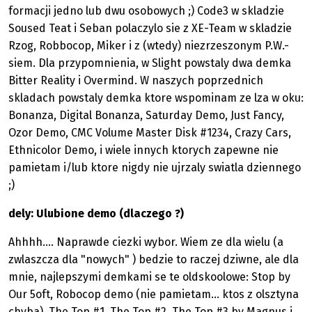
formacji jedno lub dwu osobowych ;) Code3 w skladzie
Soused Teat i Seban polaczylo sie z XE-Team w skladzie
Rzog, Robbocop, Miker i z (wtedy) niezrzeszonym P.W.-
siem. Dla przypomnienia, w Slight powstaly dwa demka
Bitter Reality i Overmind. W naszych poprzednich
skladach powstaly demka ktore wspominam ze lza w oku:
Bonanza, Digital Bonanza, Saturday Demo, Just Fancy,
Ozor Demo, CMC Volume Master Disk #1234, Crazy Cars,
Ethnicolor Demo, i wiele innych ktorych zapewne nie
pamietam i/lub ktore nigdy nie ujrzaly swiatla dziennego
;)
dely: Ulubione demo (dlaczego ?)
Ahhhh.... Naprawde ciezki wybor. Wiem ze dla wielu (a
zwlaszcza dla "nowych" ) bedzie to raczej dziwne, ale dla
mnie, najlepszymi demkami se te oldskoolowe: Stop by
Our 5oft, Robocop demo (nie pamietam... ktos z olsztyna
chyba), The Top #1, The Top #2, The Top #3 by Magnus i