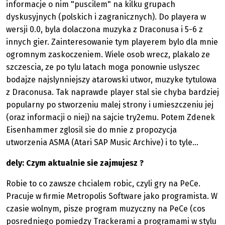
informacje o nim "puscilem" na kilku grupach
dyskusyjnych (polskich i zagranicznych). Do playera w
wersji 0.0, byla dolaczona muzyka z Draconusa i 5-6 z
innych gier. Zainteresowanie tym playerem bylo dla mnie
ogromnym zaskoczeniem. Wiele osob wrecz, plakalo ze
szczescia, ze po tylu latach moga ponownie uslyszec
bodajze najslynniejszy atarowski utwor, muzyke tytulowa
z Draconusa. Tak naprawde player stal sie chyba bardziej
popularny po stworzeniu malej strony i umieszczeniu jej
(oraz informacji o niej) na sajcie try2emu. Potem Zdenek
Eisenhammer zglosil sie do mnie z propozycja
utworzenia ASMA (Atari SAP Music Archive) i to tyle...
dely: Czym aktualnie sie zajmujesz ?
Robie to co zawsze chcialem robic, czyli gry na PeCe.
Pracuje w firmie Metropolis Software jako programista. W
czasie wolnym, pisze program muzyczny na PeCe (cos
posredniego pomiedzy Trackerami a programami w stylu