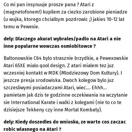
Co mi pan insynuuje prosze pana ? Atari z
(magnetofonem!) kupilem za ciezko zarobione pieniadze
(u wujka, ktorego chcialbym pozdrowic ;) jakies 10-12 lat
temu w Pewexie.
dely: Dlaczego akurat wybrales/padlo na Atari a nie
inne popularne wowczas osmiobitowce ?
Baltonowskie C64 bylo strasznie brzydkie, a Pewexowskie
Atari 65XE mialo qool design. Z atari mialem tez juz
wczesniej kontakt w MDK (Mlodziezowy Dom Kultury). I
jeszcze presja srodowiska. Dwoch kolegow bylo juz
szczesliwymi posiadaczami Atari, wiec.... Ehhh...
pamietam jak dzis te godzinne oczekiwania na wczytanie
sie International Karate i walki z kolegami (nie to co te
dzisiejsze Tekkeny czy inne Mortal Kombaty).
dely: Kiedy doszedles do wniosku, ze warto cos zaczac
robic wlasnego na Atari ?