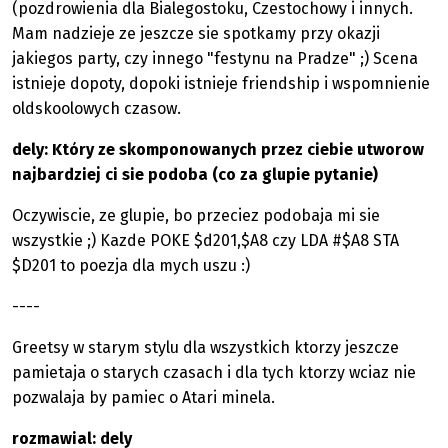
(pozdrowienia dla Bialegostoku, Czestochowy i innych.
Mam nadzieje ze jeszcze sie spotkamy przy okazji
jakiegos party, czy innego "festynu na Pradze" ;) Scena
istnieje dopoty, dopoki istnieje friendship i wspomnienie
oldskoolowych czasow.
dely: Który ze skomponowanych przez ciebie utworow
najbardziej ci sie podoba (co za glupie pytanie)
Oczywiscie, ze glupie, bo przeciez podobaja mi sie
wszystkie ;) Kazde POKE $d201,$A8 czy LDA #$A8 STA
$D201 to poezja dla mych uszu :)
----
Greetsy w starym stylu dla wszystkich ktorzy jeszcze
pamietaja o starych czasach i dla tych ktorzy wciaz nie
pozwalaja by pamiec o Atari minela.
rozmawial: dely