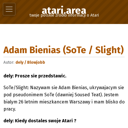
atari.area
twoje polskie źródło informacji o Atari
Adam Bienias (SoTe / Slight)
Autor:
dely / Blowjobb
dely: Prosze sie przedstawic.
SoTe/Slight: Nazywam sie Adam Bienias, ukrywajacym sie
pod pseudonimem SoTe (dawniej Soused Teat). Jestem
bialym 26 letnim mieszkancem Warszawy i mam blisko do
pracy.
dely: Kiedy dostales swoje Atari ?