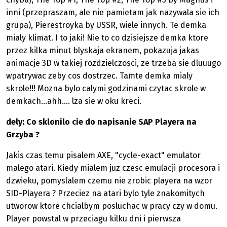
inni (przepraszam, ale nie pamietam jak nazywala sie ich
grupa), Pierestroyka by USSR, wiele innych. Te demka
mialy klimat. I to jaki! Nie to co dzisiejsze demka ktore
przez kilka minut blyskaja ekranem, pokazuja jakas
animacje 3D w takiej rozdzielczosci, ze trzeba sie dluuugo
wpatrywac zeby cos dostrzec. Tamte demka mialy
skrole!!! Mozna bylo calymi godzinami czytac skrole w
demkach...ahh.... lza sie w oku kreci.
dely: Co sklonilo cie do napisanie SAP Playera na
Grzyba ?
Jakis czas temu pisalem AXE, "cycle-exact" emulator
malego atari. Kiedy mialem juz czesc emulacji procesora i
dzwieku, pomyslalem czemu nie zrobic playera na wzor
SID-Playera ? Przeciez na atari bylo tyle znakomitych
utworow ktore chcialbym posluchac w pracy czy w domu.
Player powstal w przeciagu kilku dni i pierwsza