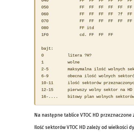
040             FF  FF  FF  FF  FF  FF 
050             FF  FF  FF  FF  FF  FF 
060             FF  FF  FF  FF  7f  FF 
070             FF  FF  FF  FF  FF  FF 
080             FF itd

1F0             cd. FF  FF  FF

bajt:

0          litera ?H?

1          wolne

2-5        maksymalna ilość wolnych sek
6-9        obecna ilość wolnych sektoró
10-11      ilość sektorów przeznaczonyc
12-15      pierwszy wolny sektor na HD

16-....    bitowy plan wolnych sektoró
Na następne tablice VTOC HD przeznaczone z
Ilość sektorów VTOC HD zależy od wielkości dy