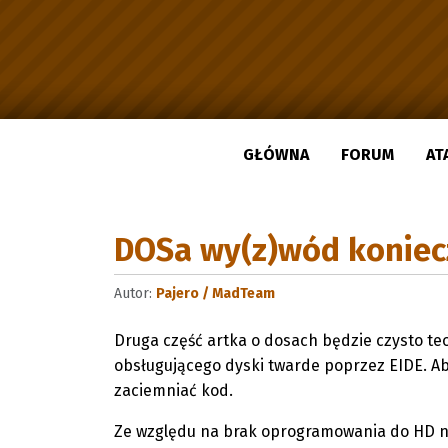
GŁÓWNA
FORUM
AT
DOSa wy(z)wód koniecz
Autor:
Pajero / MadTeam
Druga część artka o dosach będzie czysto te
obsługującego dyski twarde poprzez EIDE. Ab
zaciemniać kod.
Ze względu na brak oprogramowania do HD now