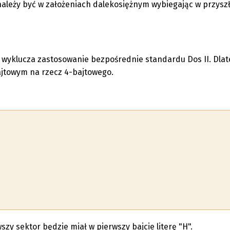
należy być w założeniach dalekosiężnym wybiegając w przyszł
 wyklucza zastosowanie bezpośrednie standardu Dos II. Dla
jtowym na rzecz 4-bajtowego.
y sektor będzie miał w pierwszy bajcie literę "H".