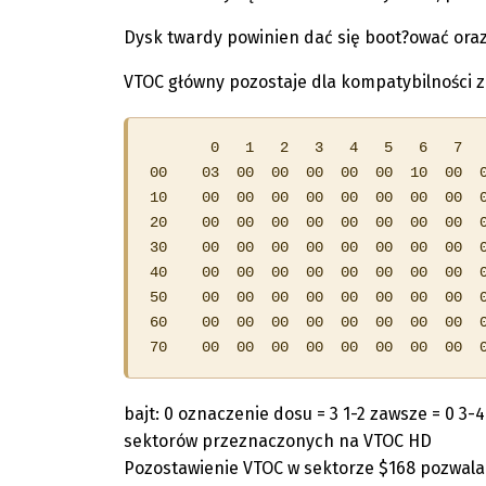
Dysk twardy powinien dać się boot?ować or
VTOC główny pozostaje dla kompatybilności z 
       0   1   2   3   4   5   6   7   
00    03  00  00  00  00  00  10  00  0
10    00  00  00  00  00  00  00  00  0
20    00  00  00  00  00  00  00  00  0
30    00  00  00  00  00  00  00  00  0
40    00  00  00  00  00  00  00  00  0
50    00  00  00  00  00  00  00  00  0
60    00  00  00  00  00  00  00  00  0
70    00  00  00  00  00  00  00  00  
bajt: 0 oznaczenie dosu = 3 1-2 zawsze = 0 3-
sektorów przeznaczonych na VTOC HD
Pozostawienie VTOC w sektorze $168 pozwala