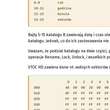
8-9         rok

10-11       godzina

12-13       minuta

14-15       sekunda
Bajty 5-15 katalogu B zawierają datę i czas u
katalogu. Jednak, co do ich zastosowania nie
Uważam, że podział katalogu na dwie części, p
operacje Rename, Lock, Unlock, i wszelkich p
VTOC HD zawiera dane nt. wolnych sektorów n
                 0   1   2   3   4   5 
000             48  00  00  20  00  00 
010             0F  FF  FF  FF  FF  FF 
020             FF  FF  FF  FF  FF  FF 
030             FF  FF  FF  FF  FF  FF 