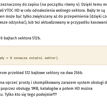
 przeznaczony do zapisu (na początku równy 4). Dzięki temu 
i VTOC HD w celu odnalezienia wolnego sektora. Bajty te są
 ten może być tylko zwiększany aż do przepełnienia (dzięki c
sze odzyskać), lub też aktualizowany w przypadku kasowan
 6 bajtach sektora 512b.
gdy = 0 oznacza ostatni sektor)
orom przekład 512 bajtowe sektory na dwa 256b.
ożna oprzeć prosty i skomplikowany zarazem system obsługi 
II poprzez obsługę 1MB, katalogów a potem HD można
 Tylko kto się tego podejmie???