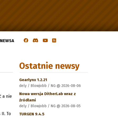
J NEWSA
Ostatnie newsy
Gearlynx 1.2.21
dely / Blowjobb / NG @ 2026-08-06
Nowa wersja DitherLab wraz z
 a nie
źródłami
dely / Blowjobb / NG @ 2026-08-05
II. To
TURGEN 9.4.5