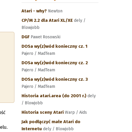
Atari - why?
Newton
CP/M 2.2 dla Atari XL/XE
dely /
Blowjobb
DGF
Paweł Rosowski
DOSa wy(z)wód konieczny cz. 1
Pajero / MadTeam
DOSa wy(z)wód konieczny cz. 2
Pajero / MadTeam
DOSa wy(z)wód konieczny cz. 3
Pajero / MadTeam
Historia atari.area (do 2001 r.)
dely
/ Blowjobb
ość
Historia sceny Atari
Warp / Aids
Jak podłączyć małe Atari do
elu.
Internetu
dely / Blowjobb