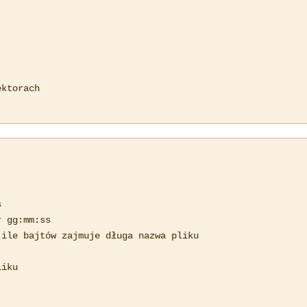
ktorach



 gg:mm:ss

ile bajtów zajmuje długa nazwa pliku

iku
