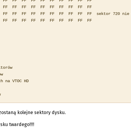
 FF  FF  FF  FF  FF  FF  FF  FF  FF  FF

 FF  FF  FF  FF  FF  FF  FF  FF  FF  FF

 FF  FF  FF  FF  FF  FF  FF  FF  FF  FF  sektor 720 nie 
 FF  FF  FF  FF  FF  FF  FF  FF  FF  FF

torów

w

h na VTOC HD

w
ostaną kolejne sektory dysku.
sku twardego!!!!