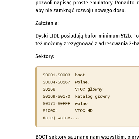
pozwoli napisać proste emulatory. Ponadto, 
aby nie zamknąć rozwoju nowego dosu!
Założenia:
Dyski EIDE posiadają bufor minimum 512b. To
też możemy zrezygnować z adresowania 2-ba
Sektory:
$0001-$0003  boot

$0004-$0167  wolne.

$0168        VTOC główny

$0169-$0170  katalog główny

$0171-$0FFF  wolne

$1000-       VTOC HD 

dalej wolne....
BOOT sektory są znane nam wszystkim, pierwsz