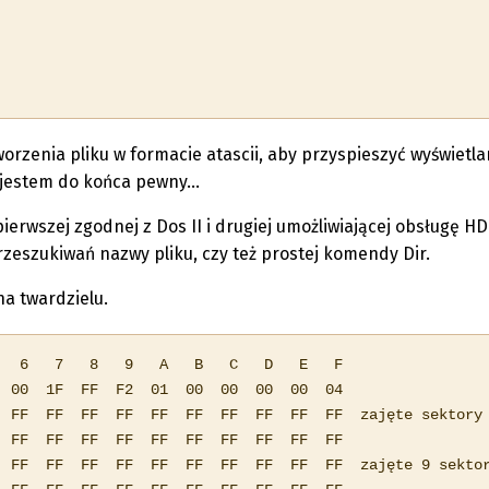
tworzenia pliku w formacie atascii, aby przyspieszyć wyświetla
 jestem do końca pewny...
ierwszej zgodnej z Dos II i drugiej umożliwiającej obsługę HD
rzeszukiwań nazwy pliku, czy też prostej komendy Dir.
a twardzielu.
  6   7   8   9   A   B   C   D   E   F

 00  1F  FF  F2  01  00  00  00  00  04 

 FF  FF  FF  FF  FF  FF  FF  FF  FF  FF  zajęte sektory 
 FF  FF  FF  FF  FF  FF  FF  FF  FF  FF

 FF  FF  FF  FF  FF  FF  FF  FF  FF  FF  zajęte 9 sektor