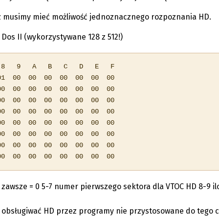
az musimy mieć możliwość jednoznacznego rozpoznania HD.
Dos II (wykorzystywane 128 z 512!)
8   9   A   B   C   D   E   F

1  00  00  00  00  00  00  00 

0  00  00  00  00  00  00  00 

0  00  00  00  00  00  00  00

0  00  00  00  00  00  00  00

0  00  00  00  00  00  00  00

0  00  00  00  00  00  00  00

0  00  00  00  00  00  00  00

00  00  00  00  00  00  00  00
4 zawsze = 0 5-7 numer pierwszego sektora dla VTOC HD 8-9 il
 obsługiwać HD przez programy nie przystosowane do tego c