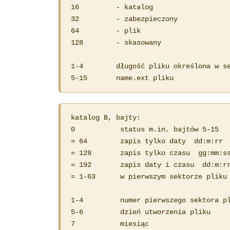
16         - katalog

32         - zabezpieczony

64         - plik      

128        - skasowany

1-4        długość pliku określona w se
5-15       name.ext pliku
katalog B, bajty:

0           status m.in. bajtów 5-15

= 64        zapis tylko daty  dd:m:rr

= 128       zapis tylko czasu  gg:mm:ss
= 192       zapis daty i czasu  dd:m:rr
= 1-63      w pierwszym sektorze pliku 
1-4         numer pierwszego sektora pl
5-6         dzień utworzenia pliku

7           miesiąc
