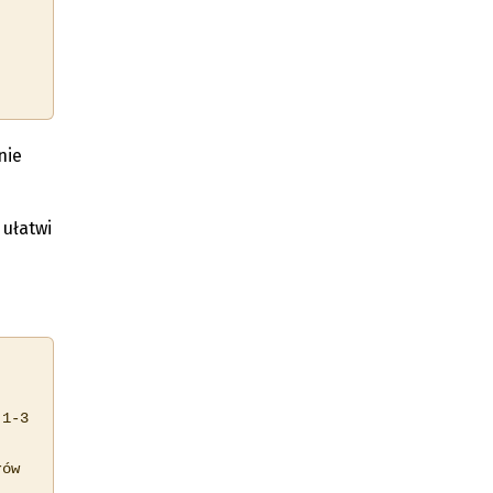
nie
 ułatwi
1-3

ów 
