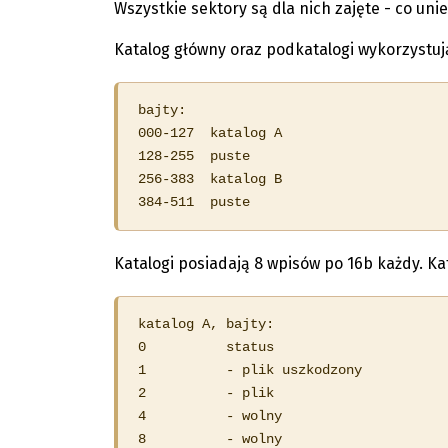
Wszystkie sektory są dla nich zajęte - co unie
Katalog główny oraz podkatalogi wykorzystują
bajty:

000-127  katalog A

128-255  puste

256-383  katalog B

384-511  puste
Katalogi posiadają 8 wpisów po 16b każdy. Ka
katalog A, bajty:

0          status

1          - plik uszkodzony

2          - plik

4          - wolny

8          - wolny
