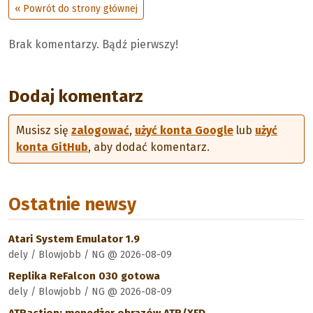
« Powrót do strony głównej
Brak komentarzy. Bądź pierwszy!
Dodaj komentarz
Musisz się
zalogować
,
użyć konta Google
lub
użyć
konta GitHub
, aby dodać komentarz.
Ostatnie newsy
Atari System Emulator 1.9
dely / Blowjobb / NG @ 2026-08-09
Replika ReFalcon 030 gotowa
dely / Blowjobb / NG @ 2026-08-09