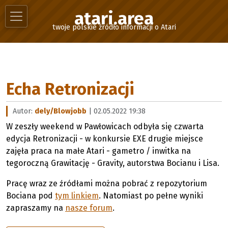
atari.area
twoje polskie źródło informacji o Atari
Echa Retronizacji
Autor:
dely/Blowjobb
| 02.05.2022 19:38
W zeszły weekend w Pawłowicach odbyła się czwarta
edycja Retronizacji - w konkursie EXE drugie miejsce
zajęła praca na małe Atari - gametro / inwitka na
tegoroczną Grawitację - Gravity, autorstwa Bocianu i Lisa.
Pracę wraz ze źródłami można pobrać z repozytorium
Bociana pod
tym linkiem
. Natomiast po pełne wyniki
zapraszamy na
nasze forum
.