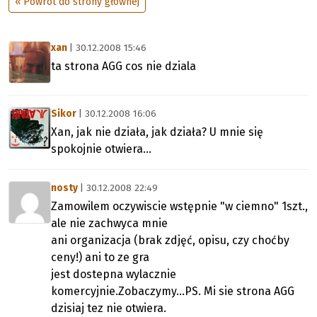
« Powrót do strony głównej
xan
| 30.12.2008 15:46
ta strona AGG cos nie dziala
Sikor
| 30.12.2008 16:06
Xan, jak nie działa, jak działa? U mnie się
spokojnie otwiera...
nosty
| 30.12.2008 22:49
Zamowilem oczywiscie wstępnie "w ciemno" 1szt.,
ale nie zachwyca mnie
ani organizacja (brak zdjęć, opisu, czy choćby
ceny!) ani to ze gra
jest dostepna wylacznie
komercyjnie.Zobaczymy...PS. Mi sie strona AGG
dzisiaj tez nie otwiera.