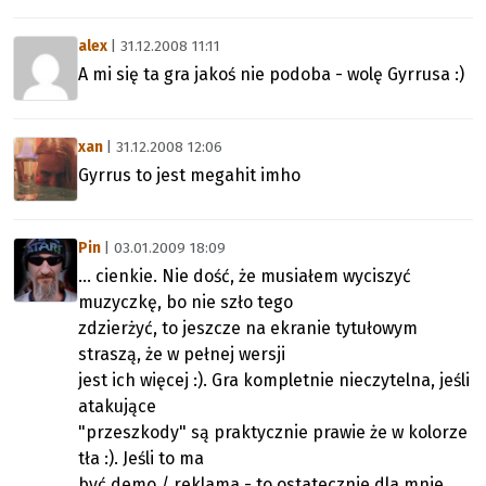
alex
| 31.12.2008 11:11
A mi się ta gra jakoś nie podoba - wolę Gyrrusa :)
xan
| 31.12.2008 12:06
Gyrrus to jest megahit imho
Pin
| 03.01.2009 18:09
... cienkie. Nie dość, że musiałem wyciszyć
muzyczkę, bo nie szło tego
zdzierżyć, to jeszcze na ekranie tytułowym
straszą, że w pełnej wersji
jest ich więcej :). Gra kompletnie nieczytelna, jeśli
atakujące
"przeszkody" są praktycznie prawie że w kolorze
tła :). Jeśli to ma
być demo / reklama - to ostatecznie dla mnie