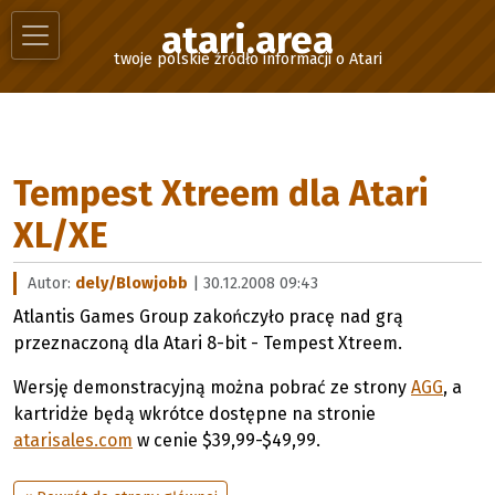
atari.area
twoje polskie źródło informacji o Atari
Tempest Xtreem dla Atari
XL/XE
Autor:
dely/Blowjobb
| 30.12.2008 09:43
Atlantis Games Group zakończyło pracę nad grą
przeznaczoną dla Atari 8-bit - Tempest Xtreem.
Wersję demonstracyjną można pobrać ze strony
AGG
, a
kartridże będą wkrótce dostępne na stronie
atarisales.com
w cenie $39,99-$49,99.