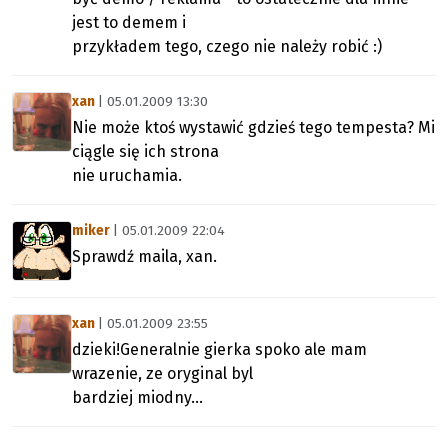
jest to demem i
przykładem tego, czego nie należy robić :)
xan
| 05.01.2009 13:30
Nie może ktoś wystawić gdzieś tego tempesta? Mi
ciągle się ich strona
nie uruchamia.
miker
| 05.01.2009 22:04
Sprawdź maila, xan.
xan
| 05.01.2009 23:55
dzieki!Generalnie gierka spoko ale mam
wrazenie, ze oryginal byl
bardziej miodny...