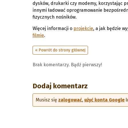
dysków, drukarki czy modemy, korzystając pr
innymi ładować oprogramowanie bezpośredni
fizycznych nośników.
Więcej informacji o
projekcie
, a jak będzie 
filmie
.
« Powrót do strony głównej
Brak komentarzy. Bądź pierwszy!
Dodaj komentarz
Musisz się
zalogować
,
użyć konta Google
l