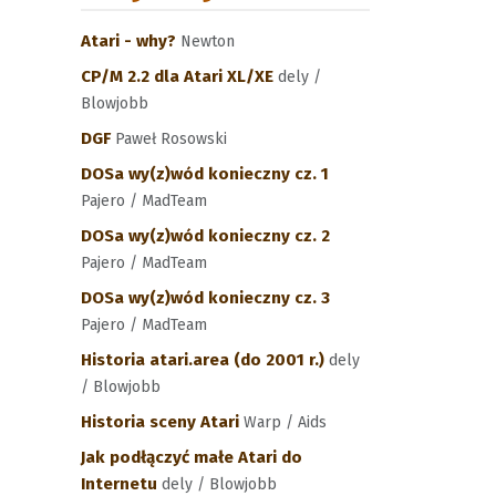
Atari - why?
Newton
CP/M 2.2 dla Atari XL/XE
dely /
Blowjobb
DGF
Paweł Rosowski
DOSa wy(z)wód konieczny cz. 1
Pajero / MadTeam
DOSa wy(z)wód konieczny cz. 2
Pajero / MadTeam
DOSa wy(z)wód konieczny cz. 3
Pajero / MadTeam
Historia atari.area (do 2001 r.)
dely
/ Blowjobb
Historia sceny Atari
Warp / Aids
Jak podłączyć małe Atari do
Internetu
dely / Blowjobb