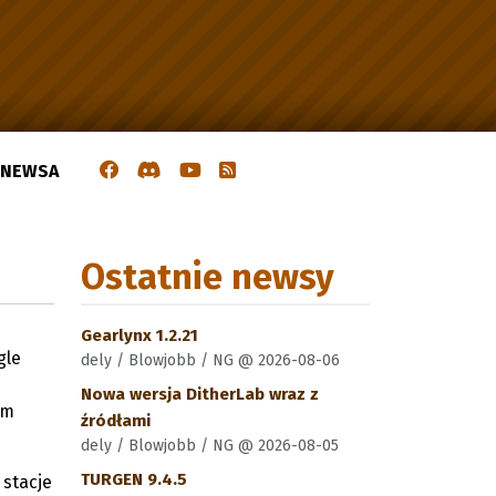
J NEWSA
Ostatnie newsy
Gearlynx 1.2.21
gle
dely / Blowjobb / NG @ 2026-08-06
Nowa wersja DitherLab wraz z
ym
źródłami
dely / Blowjobb / NG @ 2026-08-05
TURGEN 9.4.5
 stacje