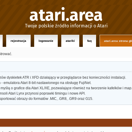
atari.area
Twoje polskie źródło informacji o Atari
rejestracja
logowanie
atariki
faq
atari.area strona g
strować.
w dyskietek ATR i XFD działający w przeglądarce bez konieczności instalacji.
- emulatora Atari 8-bit nastawionego na obsługę FujiNet.
myślą o grafice dla Atari XL/XE, pozwalające również na tworzenie kafelków i map
oli Atari Lynx przynosi poprawki timingu i nowe API.
portować obrazy do formatów .MIC, .GR8, .GR9 oraz G15.