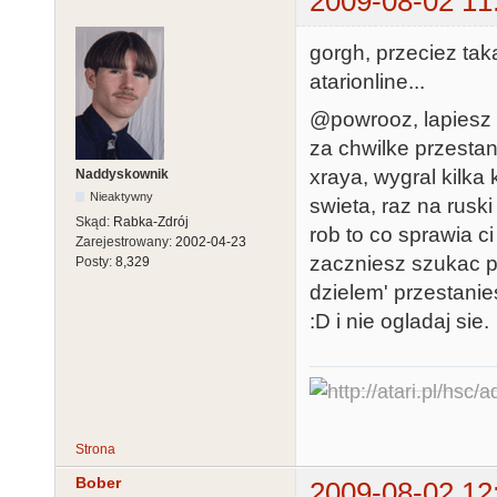
2009-08-02 11
gorgh, przeciez taka
atarionline...
@powrooz, lapiesz d
za chwilke przestan
xraya, wygral kilka
Naddyskownik
Nieaktywny
swieta, raz na ruski
Skąd:
Rabka-Zdrój
rob to co sprawia ci
Zarejestrowany:
2002-04-23
zaczniesz szukac p
Posty:
8,329
dzielem' przestanie
:D i nie ogladaj sie.
Strona
Bober
2009-08-02 12