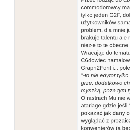
commodorowcy mają
tylko jeden G2F, do
użytkowników samą 
problem, dla mnie ju
brakuje talentu ale
niezłe to te obecne 
Wracając do tematu
C64owiec namalował 
Graph2Font i... pole
"-to nie edytor tylk
grze, dodatkowo ch
myszką, poza tym ty
O rastrach Mu nie 
atariage gdzie jeśl
pokazać jak dany o
wyglądać z prozaic
konwenterów (a bę