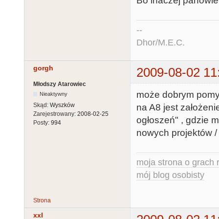
Bo inaczej panowie 
--
Dhor/M.E.C.
gorgh
2009-08-02 11
Młodszy Atarowiec
może dobrym pomysł
Nieaktywny
Skąd:
Wyszków
na A8 jest założeni
Zarejestrowany:
2008-02-25
ogłoszeń" , gdzie
Posty:
994
nowych projektów /
moja strona o grach r
mój blog osobisty
Strona
xxl