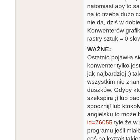
natomiast aby to sa
na to trzeba dużo c
nie da, dziś w dob
Konwenterów grafiki
rastry sztuk = 0 sło
WAŻNE:
Ostatnio pojawiła 
konwenter tylko jes
jak najbardziej ;) t
wszystkim nie zna
duszków. Gdyby kto
szekspira ;) lub ba
spocznij! lub ktokol
angielsku to może b
id=76055
tyle że w 
programu jeśli mia
coś na kształt taki