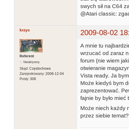
swych sił na C64 z
@Atari classic: zgad
krzyc
2009-08-02 18
A mnie tu najbardzi
wrzucać od zaraz np.
Referent
forum (nie wiem jak
Nieaktywny
otwieranie magazy
Skąd:
Częstochowa
Zarejestrowany:
2008-12-04
Vista ready. Ja by
Posty:
308
Może kiedyś bym d
zaprezentować. Pewn
fajnie by było mieć
Może niech każdy m
przez siebie temat?