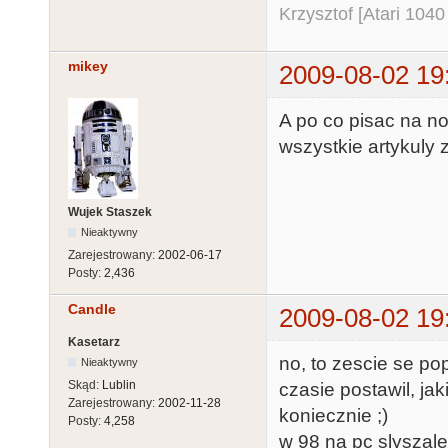
Krzysztof [Atari 104
mikey
2009-08-02 19
A po co pisac na n
wszystkie artykuly z
Wujek Staszek
Nieaktywny
Zarejestrowany:
2002-06-17
Posty:
2,436
Candle
2009-08-02 19
Kasetarz
no, to zescie se pop
Nieaktywny
Skąd:
Lublin
czasie postawil, jak
Zarejestrowany:
2002-11-28
koniecznie ;)
Posty:
4,258
w 98 na pc slyszalem