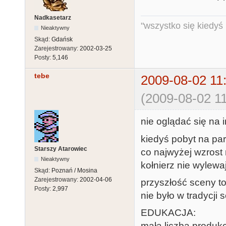
Nadkasetarz
"wszystko się kiedyś k
Nieaktywny
Skąd:
Gdańsk
Zarejestrowany:
2002-03-25
Posty:
5,146
tebe
2009-08-02 11
(2009-08-02 11
nie oglądać się na 
kiedyś pobyt na pa
Starszy Atarowiec
co najwyżej wzrost
Nieaktywny
kołnierz nie wylewa
Skąd:
Poznań / Mosina
Zarejestrowany:
2002-04-06
przyszłość sceny to
Posty:
2,997
nie było w tradycji
EDUKACJA:
mała liczba produkcj