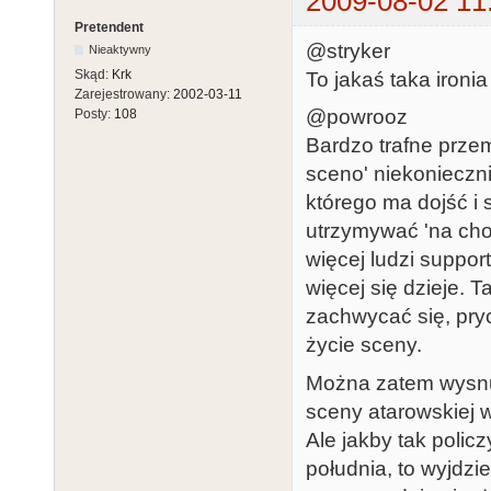
2009-08-02 11
Pretendent
@stryker
Nieaktywny
Skąd:
Krk
To jakaś taka iron
Zarejestrowany:
2002-03-11
@powrooz
Posty:
108
Bardzo trafne prze
sceno' niekonieczni
którego ma dojść i
utrzymywać 'na cho
więcej ludzi suppo
więcej się dzieje. 
zachwycać się, pryc
życie sceny.
Można zatem wysnuć
sceny atarowskiej w
Ale jakby tak policz
południa, to wyjdzi