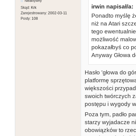
Nieaktywny
irwin napisał/a:
Skąd:
Krk
Zarejestrowany:
2002-03-11
Ponadto myślę ż
Posty:
108
niż na Atari szcz
tego ewentualnie H
możliwość malow
pokazałbyś co po
Anyway Głowa do 
Hasło 'głowa do gó
platformę sprzętową
większości przypad
swoich twórczych z
postępu i wygody w
Poza tym, padło par
starzy wyjadacze n
obowiązków to rzec