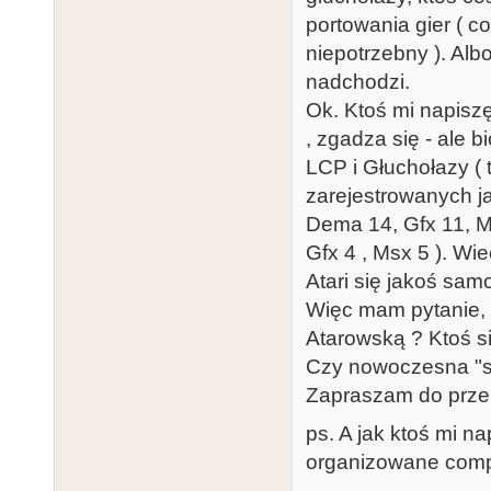
portowania gier ( c
niepotrzebny ). Alb
nadchodzi.
Ok. Ktoś mi napiszę
, zgadza się - ale 
LCP i Głuchołazy ( t
zarejestrowanych jak
Dema 14, Gfx 11, Ms
Gfx 4 , Msx 5 ). Wi
Atari się jakoś samo
Więc mam pytanie, 
Atarowską ? Ktoś si
Czy nowoczesna "sc
Zapraszam do prze
ps. A jak ktoś mi n
organizowane compo