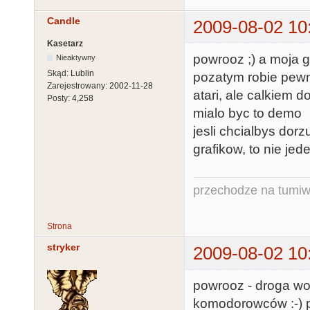
Candle
2009-08-02 10
Kasetarz
powrooz ;) a moja g
Nieaktywny
Skąd:
Lublin
pozatym robie pewn
Zarejestrowany:
2002-11-28
atari, ale calkiem 
Posty:
4,258
mialo byc to demo
jesli chcialbys dor
grafikow, to nie jede
przechodze na tumiw
Strona
stryker
2009-08-02 10
powrooz - droga woln
komodorowców :-) 