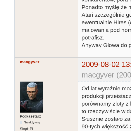
Ponadto myślę że m
Atari szczególnie gd
ewentualnie Hires (c
malowania pod norm
potrafisz.
Anyway Głowa do gó
macgyver
2009-08-02 13
macgyver (200
Od lat wyraźnie mo
produkcji przeistacz
porównamy zloty z hi
to rzeczywiście wi
Podkasetarz
Słusznie zostało za
Nieaktywny
90-tych większość z
Skąd:
PL