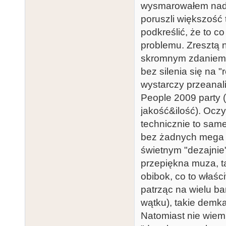
wysmarowałem nada
poruszli większość 
podkreślić, że to c
problemu. Zresztą n
skromnym zdaniem ro
bez silenia się na 
wystarczy przeanal
People 2009 party (
jakość&ilość). Ocz
technicznie to same
bez żadnych mega pr
świetnym "dezajnie",
przepiękna muza, ta
obibok, co to właści
patrząc na wielu ba
wątku), takie demka
Natomiast nie wiem