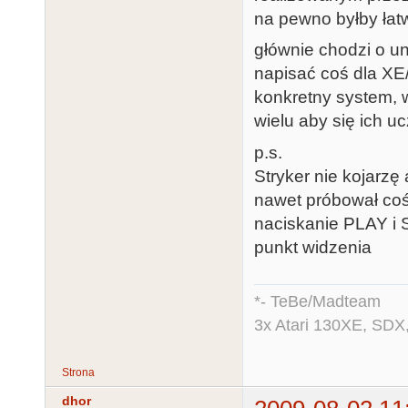
na pewno byłby łatw
głównie chodzi o u
napisać coś dla XE
konkretny system, 
wielu aby się ich u
p.s.
Stryker nie kojarzę
nawet próbował coś 
naciskanie PLAY i 
punkt widzenia
*- TeBe/Madteam
3x Atari 130XE, SDX
Strona
dhor