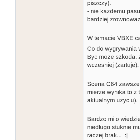
piszczy).
- nie kazdemu pasuj
bardziej zrownowaze
W temacie VBXE ca
Co do wygrywania w g
Byc moze szkoda, ze
wczesniej (zartuje).
Scena C64 zawsze b
mierze wynika to z 
aktualnym uzyciu).
Bardzo milo wiedzi
niedlugo stuknie mu
raczej brak... :|