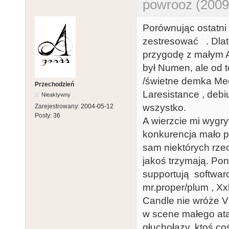
powrooz (2009
Porównując ostatni
zestresować . Dlat
przygodę z małym A
był Numen, ale od t
/świetne demka Mec
Przechodzień
Laresistance , debiu
Nieaktywny
wszystko.
Zarejestrowany:
2004-05-12
Posty:
36
A wierzcie mi wygry
konkurencja mało p
sam niektórych rze
jakoś trzymają. Pon
supportują softwaro
mr.proper/plum , Xxl
Candle nie wróże V
w scene małego ata
głuchołazy, ktoś co