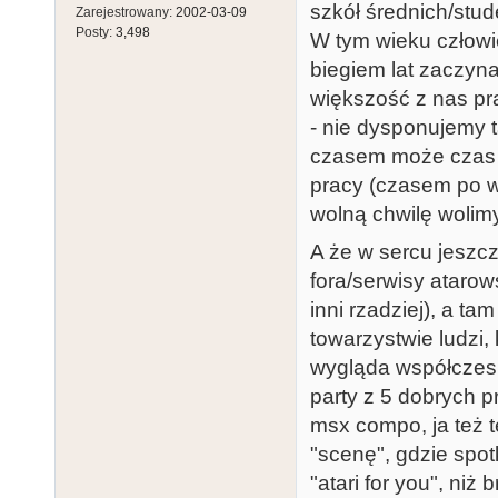
szkół średnich/stud
Zarejestrowany:
2002-03-09
Posty:
3,498
W tym wieku człowie
biegiem lat zaczyn
większość z nas pr
- nie dysponujemy t
czasem może czas b
pracy (czasem po w
wolną chwilę wolimy
A że w sercu jeszc
fora/serwisy atarow
inni rzadziej), a t
towarzystwie ludzi,
wygląda współczesn
party z 5 dobrych p
msx compo, ja też t
"scenę", gdzie spot
"atari for you", niż