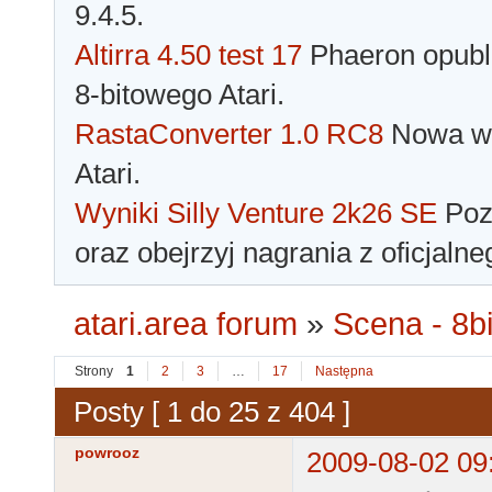
9.4.5.
Altirra 4.50 test 17
Phaeron opubli
8-bitowego Atari.
RastaConverter 1.0 RC8
Nowa wer
Atari.
Wyniki Silly Venture 2k26 SE
Pozn
oraz obejrzyj nagrania z oficjaln
atari.area forum
»
Scena - 8bi
Strony
1
2
3
…
17
Następna
Posty [ 1 do 25 z 404 ]
powrooz
2009-08-02 09