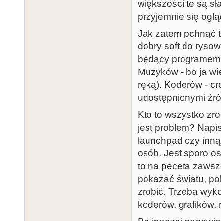
większości te są sł
przyjemnie się ogl
Jak zatem pchnąć 
dobry soft do rysow
będący programem g
Muzyków - bo ja wi
ręką). Koderów - cro
udostępnionymi źró
Kto to wszystko zro
jest problem? Napi
launchpad czy inną
osób. Jest sporo os
to na peceta zawsze
pokazać światu, po
zrobić. Trzeba wyko
koderów, grafików,