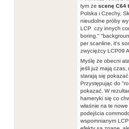
tym że
scenę C64 t
Polska i Czechy, S
nieudolne próby wy
LCP czy innych com
boring." "background
per scanline, it's s
zwyciężcy LCP09 An
Myślę że obecni at
jeśli już mają czas,
starają się pokazać
Przystępując do "r
pokazać. W rezultac
hameryki się co chw
właśnie na te nowe 
podejścia commodor
wspomnianym LCP An
efekty są znane, a