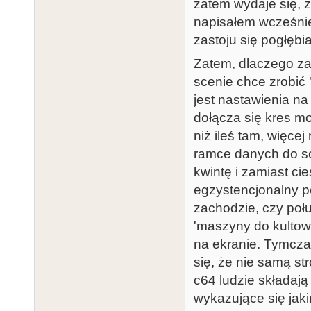
zatem wydaje się, ż
napisałem wcześniej
zastoju się pogłębia
Zatem, dlaczego zas
scenie chce zrobić 
jest nastawienia na
dołącza się kres mo
niż ileś tam, więcej
ramce danych do sce
kwintę i zamiast c
egzystencjonalny 
zachodzie, czy połu
'maszyny do kultowy
na ekranie. Tymcza
się, że nie samą s
c64 ludzie składają
wykazujące się jaki