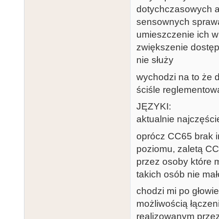
dotychczasowych ar
sensownych sprawa
umieszczenie ich w
zwiększenie dostęp
nie służy
wychodzi na to że d
ściśle reglemento
JĘZYKI:
aktualnie najczęśc
oprócz CC65 brak 
poziomu, zaletą CC
przez osoby które m
takich osób nie mał
chodzi mi po głowie
możliwością łącze
realizowanym przez 