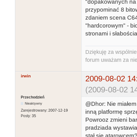
"dopakowanych na m
przypominać 8 bit
zdaniem scena C64
"hardcorowym" - bio
stronami i słabościam
Dziękuję za wspólnie
forum uważam za niem
irwin
2009-08-02 14
(2009-08-02 14
Przechodzień
@Dhor: Nie miałem 
Nieaktywny
Zarejestrowany:
2007-12-19
inną platformę spr
Posty:
35
Powrooz zmieni ba
pradziada wystawia
stał się atarowcem