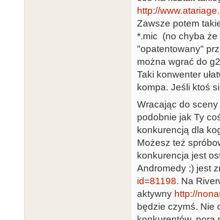
http://www.atariage
Zawsze potem takie 
*.mic (no chyba że 
"opatentowany" prz
można wgrać do g2f
Taki konwenter ułat
kompa. Jeśli ktoś s
Wracając do sceny -
podobnie jak Ty coś
konkurencją dla kog
Możesz też spróbo
konkurencja jest o
Andromedy ;) jest 
id=81198.
Na Riverw
aktywny
http://non
będzie czymś. Nie o
konkurentów, pora n