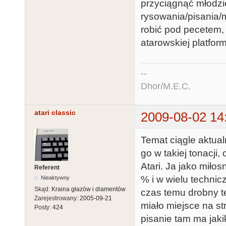
przyciągnąć młodzi
rysowania/pisania/
robić pod pecetem, 
atarowskiej platfor
--
Dhor/M.E.C.
atari classic
2009-08-02 14
Temat ciągle aktual
go w takiej tonacji,
Atari. Ja jako miło
Referent
% i w wielu technic
Nieaktywny
Skąd:
Kraina głazów i diamentów
czas temu drobny t
Zarejestrowany:
2005-09-21
miało miejsce na s
Posty:
424
pisanie tam ma jak