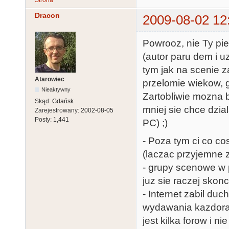
Dracon
2009-08-02 12
Powrooz, nie Ty pi
(autor paru dem i u
tym jak na scenie 
Atarowiec
przelomie wiekow, 
Nieaktywny
Zartobliwie mozna b
Skąd:
Gdańsk
mniej sie chce dzia
Zarejestrowany:
2002-08-05
Posty:
1,441
PC) ;)
- Poza tym ci co co
(laczac przyjemne 
- grupy scenowe w p
juz sie raczej skon
- Internet zabil du
wydawania kazdoraz
jest kilka forow i n