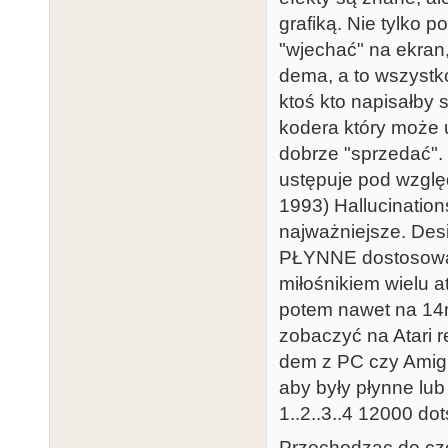
grafiką. Nie tylko 
"wjechać" na ekran, 
dema, a to wszystk
ktoś kto napisałby
kodera który może u
dobrze "sprzedać".
ustępuje pod wzgl
1993) Hallucination
najważniejsze. Des
PŁYNNE dostosowane
miłośnikiem wielu a
potem nawet na 14m
zobaczyć na Atari 
dem z PC czy Amigi
aby były płynne lub
1..2..3..4 12000 dot
Przechodząc do czę