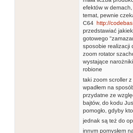
efektów w demach, 
temat, pewnie czeka
C64
http://codeba
przedstawiać jakie
gotowego "zamazane
sposobie realizacji
zoom rotator szacho
wystające narożniki
robione
taki zoom scroller z
wpadłem na sposób 
przydatne ze wzglę
bajtów, do kodu Jus
pomogło, gdyby ktoś
jednak są też do op
innym pomysłem na 