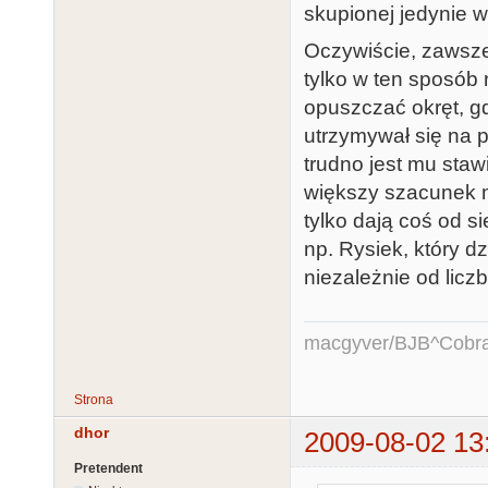
skupionej jedynie w
Oczywiście, zawsze
tylko w ten sposób 
opuszczać okręt, gd
utrzymywał się na p
trudno jest mu staw
większy szacunek m
tylko dają coś od si
np. Rysiek, który dz
niezależnie od licz
macgyver/BJB^Cobr
Strona
dhor
2009-08-02 13
Pretendent