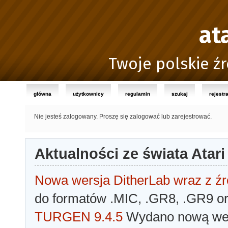
at
Twoje polskie źr
główna
użytkownicy
regulamin
szukaj
rejestr
Nie jesteś zalogowany.
Proszę się zalogować lub zarejestrować.
Aktualności ze świata Atari
Nowa wersja DitherLab wraz z źr
do formatów .MIC, .GR8, .GR9 o
TURGEN 9.4.5
Wydano nową wer