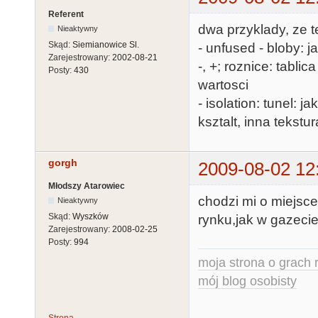
Referent
dwa przyklady, ze 
Nieaktywny
Skąd:
Siemianowice Sl.
- unfused - bloby: j
Zarejestrowany:
2002-08-21
-, +; roznice: tab
Posty:
430
wartosci
- isolation: tunel: 
ksztalt, inna tekstur
gorgh
2009-08-02 12
Młodszy Atarowiec
chodzi mi o miejsce
Nieaktywny
Skąd:
Wyszków
rynku,jak w gazecie
Zarejestrowany:
2008-02-25
Posty:
994
moja strona o grach r
mój blog osobisty
Strona