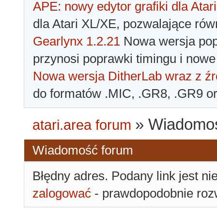
APE: nowy edytor grafiki dla Atari
dla Atari XL/XE, pozwalające rów
Gearlynx 1.2.21
Nowa wersja popu
przynosi poprawki timingu i nowe
Nowa wersja DitherLab wraz z źr
do formatów .MIC, .GR8, .GR9 o
»
Wiadomoś
atari.area forum
Wiadomość forum
Błędny adres. Podany link jest ni
zalogować
- prawdopodobnie rozw