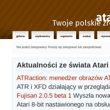
at
Twoje polskie źr
główna
użytkownicy
regulamin
szukaj
rejestr
Nie jesteś zalogowany.
Proszę się zalogować lub zarejestrować.
Aktualności ze świata Atari
ATRaction: menedżer obrazów 
ATR i XFD działający w przegląda
Fujisan 2.0.5 beta 1
Wyszła nowa 
Atari 8-bit nastawionego na obsłu