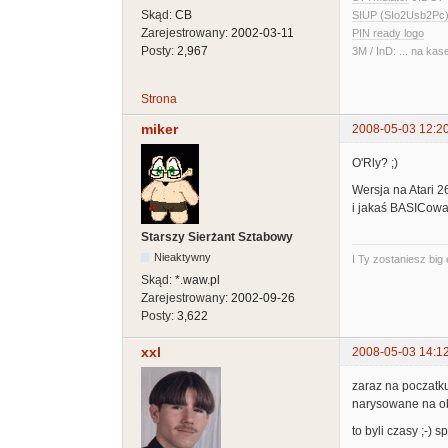
Skąd:
CB
SIUP (SIo2Usb2Pc)
Zarejestrowany:
2002-03-11
PIN ready logo
Posty:
2,967
3M / InD: ... na kas
Strona
miker
2008-05-03 12:2
O'Rly? ;)
Wersja na Atari 2
i jakaś BASICowa
Starszy Sierżant Sztabowy
Nieaktywny
I Ty zostaniesz big
Skąd:
*.waw.pl
Zarejestrowany:
2002-09-26
Posty:
3,622
xxl
2008-05-03 14:1
zaraz na poczatku
narysowane na ob
to byli czasy ;-)