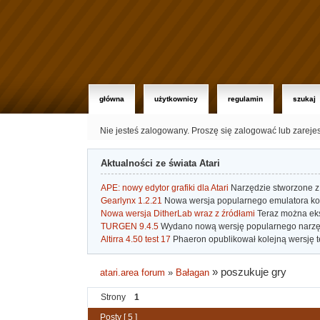
główna
użytkownicy
regulamin
szukaj
Nie jesteś zalogowany.
Proszę się zalogować lub zareje
Aktualności ze świata Atari
APE: nowy edytor grafiki dla Atari
Narzędzie stworzone z 
Gearlynx 1.2.21
Nowa wersja popularnego emulatora kons
Nowa wersja DitherLab wraz z źródłami
Teraz można eks
TURGEN 9.4.5
Wydano nową wersję popularnego narzę
Altirra 4.50 test 17
Phaeron opublikował kolejną wersję t
»
poszukuje gry
atari.area forum
»
Bałagan
Strony
1
Posty [ 5 ]