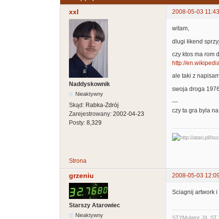
xxl
2008-05-03 11:43
witam,
dlugi łikend sprz
czy ktos ma rom d
http://en.wikipedi
ale taki z napisam
Naddyskownik
swoja droga 1976 r
Nieaktywny
---
Skąd:
Rabka-Zdrój
czy ta gra byla n
Zarejestrowany:
2002-04-23
Posty:
8,329
Strona
grzeniu
2008-05-03 12:0
Sciagnij artwork 
Starszy Atarowiec
Nieaktywny
STYMulator
JIL ST 