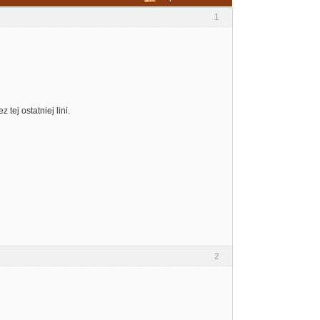
1
tej ostatniej lini.
2