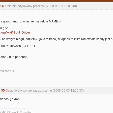
:31
Ostatnio edytowany przez xxl (2008-05-03 12:01:40)
yja giercmanom... wlasnie maltretuje MAME ;-)
o gry:
a.org/wiki/Night_Driver
i na ktorym biegu jedziemy i jaka to trasa, sciagnalem kilka romow ale kazdy jest bez 
ok!!! pierwsza gra fpp :-)
a atari? (lub podobna)
9:55
Ostatnio edytowany przez grzeniu (2008-05-03 12:20:37)
i dopasuj ekran
YM2149 mjuz:k @ gnu/linux