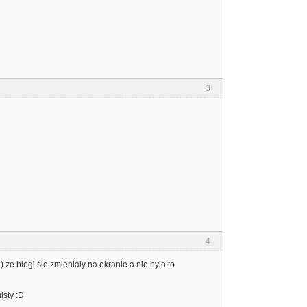
3
4
 ze biegi sie zmienialy na ekranie a nie bylo to
isty :D