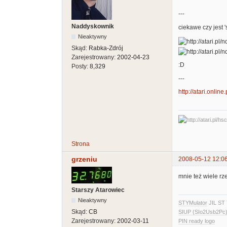
---
Naddyskownik
ciekawe czy jest 
Nieaktywny
Skąd:
Rabka-Zdrój
Zarejestrowany:
2002-04-23
:D
Posty:
8,329
---
http://atari.online
Strona
grzeniu
2008-05-12 12:0
mnie też wiele rz
Starszy Atarowiec
Nieaktywny
STYMulator
JIL ST 
Skąd:
CB
SIUP (SIo2Usb2Pc)
Zarejestrowany:
2002-03-11
PIN ready logo