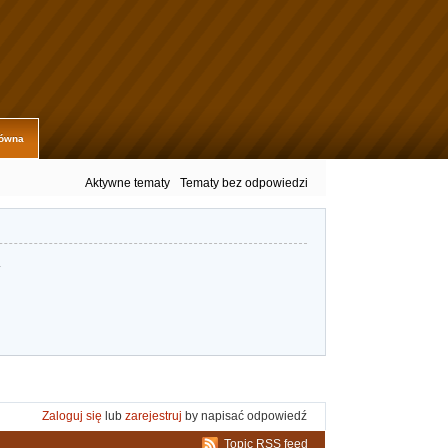
łówna
Aktywne tematy
Tematy bez odpowiedzi
.
Zaloguj się
lub
zarejestruj
by napisać odpowiedź
Topic RSS feed