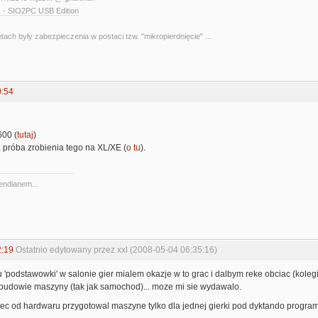
 - SIO2PC USB Edition
etach były zabezpieczenia w postaci tzw. "mikropierdnięcie" ...
0:54
600 (
tutaj
)
 próba zrobienia tego na XL/XE (
o tu
).
 endianem...
2:19
Ostatnio edytowany przez xxl (2008-05-04 06:35:16)
 'podstawowki' w salonie gier mialem okazje w to grac i dalbym reke obciac (kolegi)
udowie maszyny (tak jak samochod)... moze mi sie wydawalo.
 spec od hardwaru przygotowal maszyne tylko dla jednej gierki pod dyktando program