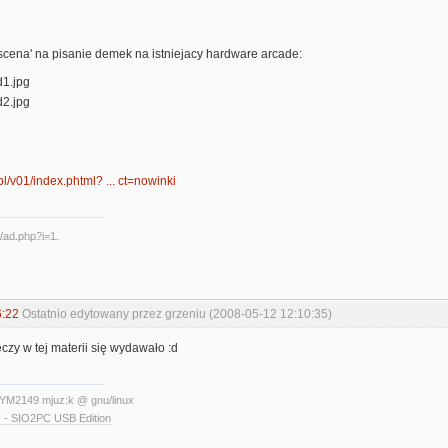
'scena' na pisanie demek na istniejacy hardware arcade:
.pl/v01/index.phtml? ... ct=nowinki
6:22
Ostatnio edytowany przez grzeniu (2008-05-12 12:10:35)
eczy w tej materii się wydawało :d
YM2149 mjuz:k @ gnu/linux
 - SIO2PC USB Edition