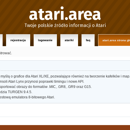
atari.area
Twoje polskie źródło informacji o Atari
rejestracja
logowanie
atariki
faq
atari.area strona g
strować.
myślą o grafice dla Atari XL/XE, pozwalające również na tworzenie kafelków i map
oli Atari Lynx przynosi poprawki timingu i nowe API.
portować obrazy do formatów .MIC, .GR8, .GR9 oraz G15.
dzia TURGEN 9.4.5.
estową emulatora 8-bitowego Atari.