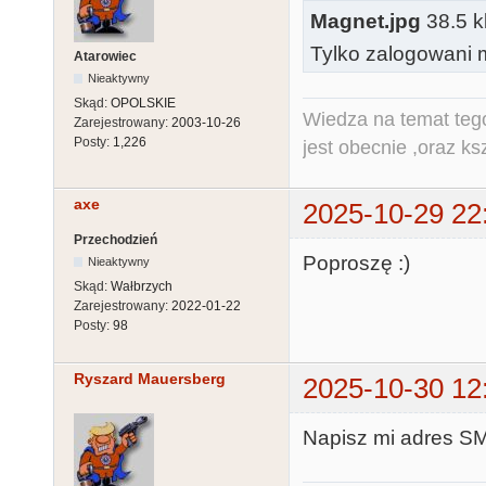
Magnet.jpg
38.5 kb
Tylko zalogowani m
Atarowiec
Nieaktywny
Skąd:
OPOLSKIE
Wiedza na temat tego
Zarejestrowany:
2003-10-26
Posty:
1,226
jest obecnie ,oraz ks
axe
2025-10-29 22
Przechodzień
Poproszę :)
Nieaktywny
Skąd:
Wałbrzych
Zarejestrowany:
2022-01-22
Posty:
98
Ryszard Mauersberg
2025-10-30 12
Napisz mi adres SM