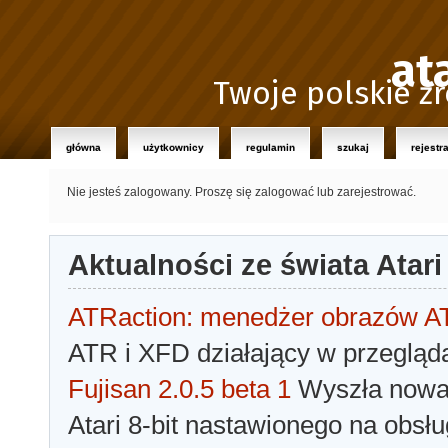
at
Twoje polskie źr
główna
użytkownicy
regulamin
szukaj
rejestr
Nie jesteś zalogowany.
Proszę się zalogować lub zarejestrować.
Aktualności ze świata Atari
ATRaction: menedżer obrazów 
ATR i XFD działający w przegląda
Fujisan 2.0.5 beta 1
Wyszła nowa 
Atari 8-bit nastawionego na obsłu