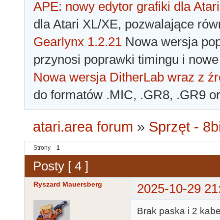
APE: nowy edytor grafiki dla Atari
dla Atari XL/XE, pozwalające rów
Gearlynx 1.2.21
Nowa wersja popu
przynosi poprawki timingu i nowe
Nowa wersja DitherLab wraz z źr
do formatów .MIC, .GR8, .GR9 o
atari.area forum
»
Sprzęt - 8bi
Strony
1
Posty [ 4 ]
Ryszard Mauersberg
2025-10-29 21
Brak paska i 2 kabe