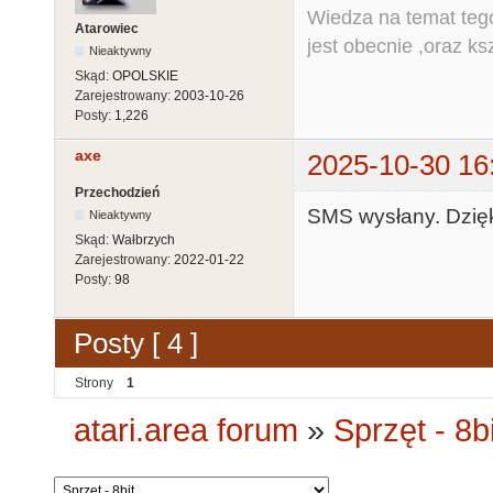
Wiedza na temat tego
Atarowiec
jest obecnie ,oraz ks
Nieaktywny
Skąd:
OPOLSKIE
Zarejestrowany:
2003-10-26
Posty:
1,226
axe
2025-10-30 16
Przechodzień
SMS wysłany. Dzięki
Nieaktywny
Skąd:
Wałbrzych
Zarejestrowany:
2022-01-22
Posty:
98
Posty [ 4 ]
Strony
1
atari.area forum
»
Sprzęt - 8bi